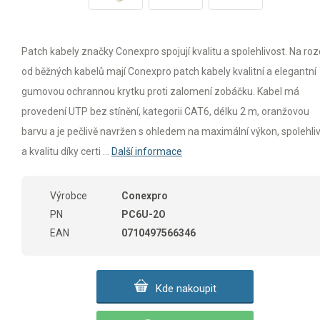
Patch kabely značky Conexpro spojují kvalitu a spolehlivost. Na rozd
od běžných kabelů mají Conexpro patch kabely kvalitní a elegantní
gumovou ochrannou krytku proti zalomení zobáčku. Kabel má
provedení UTP bez stínění, kategorii CAT6, délku 2 m, oranžovou
barvu a je pečlivě navržen s ohledem na maximální výkon, spolehli
a kvalitu díky certi ...
Další informace
Výrobce
Conexpro
PN
PC6U-2O
EAN
0710497566346
Kde nakoupit