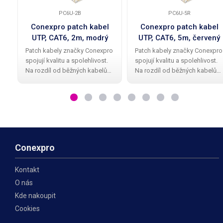
PC6U-2B
PC6U-5R
Conexpro patch kabel
Conexpro patch kabel
UTP, CAT6, 2m, modrý
UTP, CAT6, 5m, červený
Patch kabely značky Conexpro
Patch kabely značky Conexpro
spojují kvalitu a spolehlivost.
spojují kvalitu a spolehlivost.
Na rozdíl od běžných kabelů
Na rozdíl od běžných kabelů
mají Conexpro patch kabely
mají Conexpro patch kabely
kvalitní a elegantní gumovou
kvalitní a elegantní gumovou
ochrannou krytku proti
ochrannou krytku proti
zalomení zobáčku. Kabel má
zalomení zobáčku. Kabel má
provedení UTP
provedení UTP
Conexpro
Kontakt
O nás
Kde nakoupit
Cookies