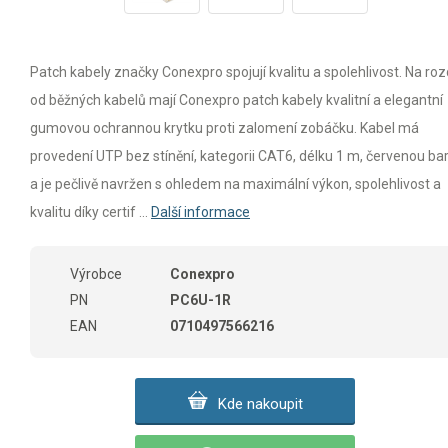
Patch kabely značky Conexpro spojují kvalitu a spolehlivost. Na rozd
od běžných kabelů mají Conexpro patch kabely kvalitní a elegantní
gumovou ochrannou krytku proti zalomení zobáčku. Kabel má
provedení UTP bez stínění, kategorii CAT6, délku 1 m, červenou ba
a je pečlivě navržen s ohledem na maximální výkon, spolehlivost a
kvalitu díky certif ...
Další informace
Výrobce
Conexpro
PN
PC6U-1R
EAN
0710497566216
Kde nakoupit