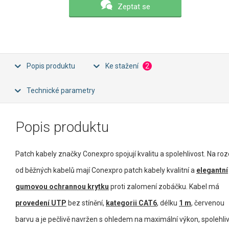
Zeptat se
Popis produktu
Ke stažení
2
Technické parametry
Popis produktu
Patch kabely značky Conexpro spojují kvalitu a spolehlivost. Na rozd
od běžných kabelů mají Conexpro patch kabely kvalitní a
elegantní
gumovou ochrannou krytku
proti zalomení zobáčku. Kabel má
provedení UTP
bez stínění,
kategorii CAT6
, délku
1 m
, červenou
barvu a je pečlivě navržen s ohledem na maximální výkon, spolehli