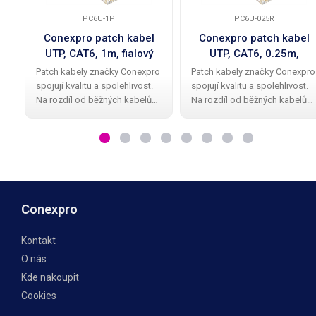
PC6U-1P
PC6U-025R
Conexpro patch kabel
Conexpro patch kabel
UTP, CAT6, 1m, fialový
UTP, CAT6, 0.25m,
červený
Patch kabely značky Conexpro
Patch kabely značky Conexpro
spojují kvalitu a spolehlivost.
spojují kvalitu a spolehlivost.
Na rozdíl od běžných kabelů
Na rozdíl od běžných kabelů
mají Conexpro patch kabely
mají Conexpro patch kabely
kvalitní a elegantní gumovou
kvalitní a elegantní gumovou
ochrannou krytku proti
ochrannou krytku proti
zalomení zobáčku. Kabel má
zalomení zobáčku. Kabel má
provedení UTP
provedení UTP
Conexpro
Kontakt
O nás
Kde nakoupit
Cookies