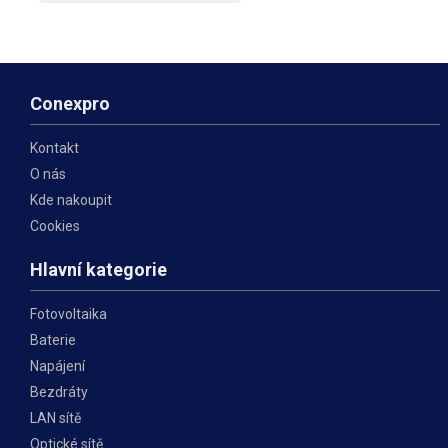
a Singlemode vláknem typu
G.657.A2 s průměrem jádra
9/125 µm je vhodný pro
přenos dat na velké
vzdálenosti.
Conexpro
Kontakt
O nás
Kde nakoupit
Cookies
Hlavní kategorie
Fotovoltaika
Baterie
Napájení
Bezdráty
LAN sítě
Optické sítě