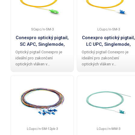
vzdálenosti.
SCapc/n-SM-3
LCupc/n-SM-3
Conexpro optický pigtail,
Conexpro optický pigtail,
SC APC, Singlemode,
LC UPC, Singlemode,
G.657.A2, 3m
G.652.D, 3m
Optický pigtail Conexpro je
Optický pigtail Conexpro je
ideální pro zakončení
ideální pro zakončení
optických vláken v
optických vláken v
rozvaděčích. S délkou 3 metrů
rozvaděčích. S délkou 3 metrů
a Singlemode vláknem typu
a Singlemode vláknem typu
G.657.A2 s průměrem jádra
G.652.D s průměrem jádra
9/125 µm je vhodný pro
9/125 µm je vhodný pro
přenos dat na velké
přenos dat na velké
vzdálenosti.
vzdálenosti. LC
LCupc/n-SM-12pk-3
LCupc/n-MM-3