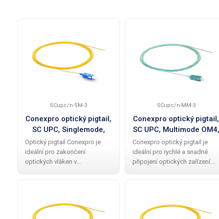
SCupc/n-SM-3
SCupc/n-MM-3
Conexpro optický pigtail,
Conexpro optický pigtail,
SC UPC, Singlemode,
SC UPC, Multimode OM4
G.657.A2, 3m
G.651.1, 3m
Optický pigtail Conexpro je
Conexpro optický pigtail je
ideální pro zakončení
ideální pro rychlé a snadné
optických vláken v
připojení optických zařízení.
rozvaděčích. S délkou 3 metrů
Tento 3metrový pigtail s
a Singlemode vláknem typu
Multimode vláknem OM4
G.657.A2 s průměrem jádra
(50/125 µm) a SC konektorem
9/125 µm je vhodný pro
s UPC broušením zajišťuje
přenos dat na velké
spolehlivé a rychlé