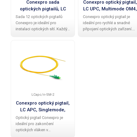
Conexpro sada
Conexpro optický pigtail,
optických pigtailů, LC
LC UPC, Multimode OM4,
UPC, Singlemode,
G.651.1, 3m
Sada 12 optických pigtailů
Conexpro optický pigtail je
G.652.D, 12ks , 3m
Conexpro je ideální pro
ideální pro rychlé a snadné
instalaci optických sítí. Každý
připojení optických zařízení.
pigtail o délce 3 metrů je
Tento 3metrový pigtail s
vybaven Singlemode vláknem
Multimode vláknem OM4
typu G.652.D s průměrem jádra
(50/125 µm) a LC konektorem
9/125 µm a LC konektor s UPC
s UPC broušením zajišťuje
broušením
spolehlivé a rychlé
LCapc/n-SM-2
Conexpro optický pigtail,
LC APC, Singlemode,
G.657.A2, 2m
Optický pigtail Conexpro je
ideální pro zakončení
optických vláken v
rozvaděčích. S délkou 2 metrů