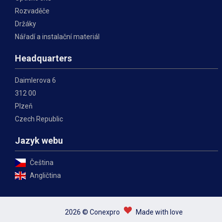
Rozvaděče
Držáky
Nářadí a instalační materiál
Headquarters
Daimlerova 6
312 00
Plzeň
Czech Republic
Jazyk webu
Čeština
Angličtina
2026 © Conexpro
Made with love