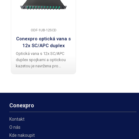
ODF-1UB-12SCD
Conexpro optická vana s
12x SC/APC duplex
adaptéry a kazetou, 1U,
Optická vana s 12x SC/APC
19"
duplex spojkami a optickou
kazetou je navržena pro
montáž do 19" racku s výškou
1U. Vana je vybavena
barevnými pigtaily a umožňuje
snadný výsun, což
zjednodušuje správu či údržbu
Conexpro
Kontakt
O nás
Kde nakoupit