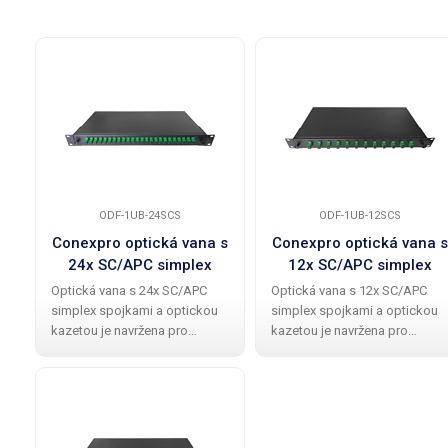
ODF-1UB-24SCS
ODF-1UB-12SCS
Conexpro optická vana s
Conexpro optická vana s
24x SC/APC simplex
12x SC/APC simplex
adaptéry a kazetou, 1U,
adaptéry a kazetou, 1U,
Optická vana s 24x SC/APC
Optická vana s 12x SC/APC
19"
19"
simplex spojkami a optickou
simplex spojkami a optickou
kazetou je navržena pro
kazetou je navržena pro
montáž do 19" racku s výškou
montáž do 19" racku s výškou
1U. Vana je vybavena
1U. Vana je vybavena
barevnými pigtaily a umožňuje
barevnými pigtaily a umožňuje
snadný výsun, což
snadný výsun, což
zjednodušuje správu či údržbu
zjednodušuje správu či údržbu