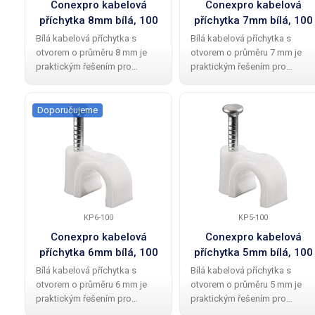
Conexpro kabelová
Conexpro kabelová
příchytka 8mm bílá, 100
příchytka 7mm bílá, 100
ks
ks
Bílá kabelová příchytka s
Bílá kabelová příchytka s
otvorem o průměru 8 mm je
otvorem o průměru 7 mm je
praktickým řešením pro
praktickým řešením pro
upevnění kabelů na omítku,
upevnění kabelů na omítku,
cihlu a podobné povrchy. Tyto
cihlu a podobné povrchy. Tyto
příchytky jsou snadno
příchytky jsou snadno
Doporučujeme
použitelné a umožňují rychlé a
použitelné a umožňují rychlé a
efektivní upevnění
efektivní upevnění
KP6-100
KP5-100
Conexpro kabelová
Conexpro kabelová
příchytka 6mm bílá, 100
příchytka 5mm bílá, 100
ks
ks
Bílá kabelová příchytka s
Bílá kabelová příchytka s
otvorem o průměru 6 mm je
otvorem o průměru 5 mm je
praktickým řešením pro
praktickým řešením pro
upevnění kabelů na omítku,
upevnění kabelů na omítku,