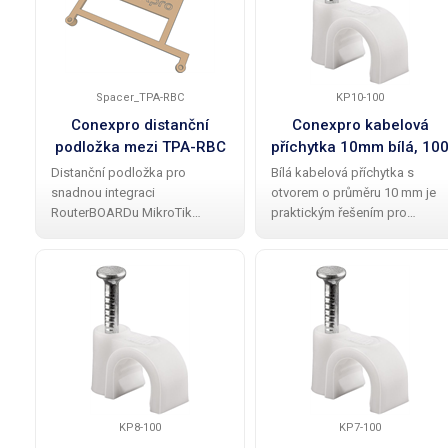
Spacer_TPA-RBC
KP10-100
Conexpro distanční
Conexpro kabelová
podložka mezi TPA-RBC
příchytka 10mm bílá, 10
a MikroTik L11UG-5HaxD
ks
Distanční podložka pro
Bílá kabelová příchytka s
snadnou integraci
otvorem o průměru 10 mm je
RouterBOARDu MikroTik
praktickým řešením pro
L11UG-5HaxD do montážního
upevnění kabelů na omítku,
boxu RF elements TPA-RBC s
cihlu a podobné povrchy. Tyto
TwistPortem. Podložka je
příchytky jsou snadno
vyrobená z odolného plastu
použitelné a umožňují rychlé a
metodou 3D tisku a zajišťuje
efektivní upevnění
správné
KP8-100
KP7-100