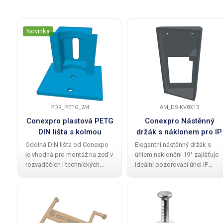
Novinka
PDR_PETG_2M
AM_DS-KV8X13
Conexpro plastová PETG
Conexpro Nástěnný
DIN lišta s kolmou
držák s náklonem pro IP
instalací a délkou 2M
interkomy Hikvision DS-
Odolná DIN lišta od Conexpo
Elegantní nástěnný držák s
KV8X13, černý
je vhodná pro montáž na zeď v
úhlem naklonění 19° zajišťuje
rozvaděčích i technických
ideální pozorovací úhel IP
instalacích. Kolmé provedení
video interkomů Hikvision a
usnadňuje organizaci zařízení
zvyšuje pohodlí při
a efektivní využití prostoru.
každodenním používání. Je
Výhodou je pevný PETG plast ,
navržen pro vnitřní montáž na
délka
zeď a kompatibilní s