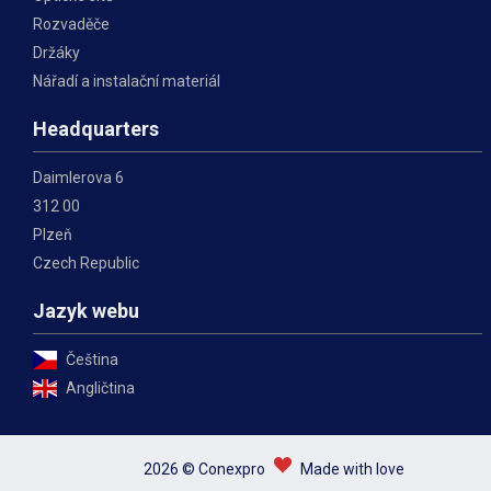
Rozvaděče
Držáky
Nářadí a instalační materiál
Headquarters
Daimlerova 6
312 00
Plzeň
Czech Republic
Jazyk webu
Čeština
Angličtina
2026 © Conexpro
Made with love