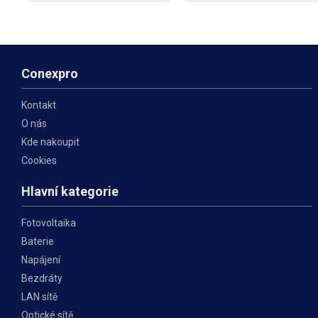
cihlu a podobné povrchy. Tyto
cihlu a podobné povrchy. Tyto
příchytky jsou snadno
příchytky jsou snadno
použitelné a umožňují rychlé a
použitelné a umožňují rychlé a
efektivní upevnění
efektivní upevnění
Conexpro
Kontakt
O nás
Kde nakoupit
Cookies
Hlavní kategorie
Fotovoltaika
Baterie
Napájení
Bezdráty
LAN sítě
Optické sítě