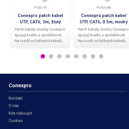
PC6U-3Y
PC6U-05B
Conexpro patch kabel
Conexpro patch kabel
UTP, CAT6, 3m, žlutý
UTP, CAT6, 0.5m, modrý
Patch kabely značky Conexpro
Patch kabely značky Conexpro
spojují kvalitu a spolehlivost.
spojují kvalitu a spolehlivost.
Na rozdíl od běžných kabelů
Na rozdíl od běžných kabelů
mají Conexpro patch kabely
mají Conexpro patch kabely
kvalitní a elegantní gumovou
kvalitní a elegantní gumovou
ochrannou krytku proti
ochrannou krytku proti
zalomení zobáčku. Kabel má
zalomení zobáčku. Kabel má
provedení UTP
provedení UTP
Conexpro
Kontakt
O nás
Kde nakoupit
Cookies