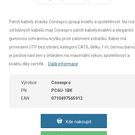
Patch kabely značky Conexpro spojují kvalitu a spolehlivost. Na rozd
od běžných kabelů mají Conexpro patch kabely kvalitní a elegantní
gumovou ochrannou krytku proti zalomení zobáčku. Kabel má
provedení UTP bez stínění, kategorii CAT6, délku 1 m, černou barvu
je pečlivě navržen s ohledem na maximální výkon, spolehlivost a
kvalitu díky certifik ...
Další informace
Výrobce
Conexpro
PN
PC6U-1BK
EAN
0710497565912
Kde nakoupit