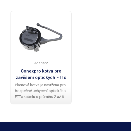
Anchor2
Conexpro kotva pro
zavěšení optických FTTx
kabelů 2-6 mm
Plastová kotva je navržena pro
bezpečné uchycení optického
FTTx kabelu o průměru 2 až 6
mm na stožár. Díky svému
optimálnímu tvaru zajišťuje
snadnou instalaci a nulový
útlum při tahu, což znamená,
že útlum