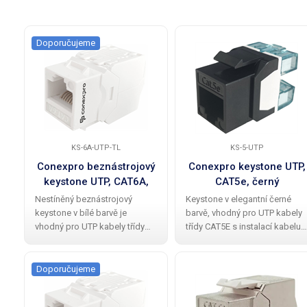
Doporučujeme
KS-6A-UTP-TL
KS-5-UTP
Conexpro beznástrojový
Conexpro keystone UTP,
keystone UTP, CAT6A,
CAT5e, černý
bílý
Nestíněný beznástrojový
Keystone v elegantní černé
keystone v bílé barvě je
barvě, vhodný pro UTP kabely
vhodný pro UTP kabely třídy
třídy CAT5E s instalací kabelu
CAT6A , s jednoduchou
pomocí nástroje. Tento
instalací, ke které není nutné
keystone je navržen pro použit
použít zařezávací nástroj.
v kombinaci s neosazenými
Doporučujeme
Tento keystone je navržen pro
patch panely a datovými
použití v kombinaci s
zásuvkami bez