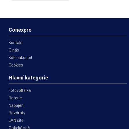
instalací, ke které není nutné
použít zařezávací nástroj.
Tento keystone je navržen pro
použití v kombinaci s
Conexpro
Kontakt
O nás
Kde nakoupit
Cookies
Hlavní kategorie
Fotovoltaika
Baterie
Napájení
Bezdráty
LAN sítě
Optické sítě