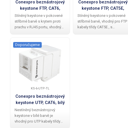
Conexpro beznástrojový
Conexpro beznástrojový
keystone FTP, CAT6,
keystone FTP, CAT5E,
stříbrný
stříbrný
Stíněný keystone v pokovené
Stíněný keystone v pokovené
stříbrné barvě s krytem proti
stříbrné barvě, vhodný pro FTP
prachu v RJ45 portu, vhodný
kabely třídy CAT5E , s
pro FTP kabely třídy CAT6 , s
jednoduchou instalací, ke
jednoduchou instalací, ke
které není nutné použít
které není nutné použít
zařezávací nástroj. Tento
Doporučujeme
zařezávací nástroj. Tento
keystone je navržen pro použit
keystone je
v kombinaci s
KS-6-UTP-TL
Conexpro beznástrojový
keystone UTP, CAT6, bílý
Nestíněný beznástrojový
keystone v bílé barvě je
vhodný pro UTP kabely třídy
CAT6 , s jednoduchou