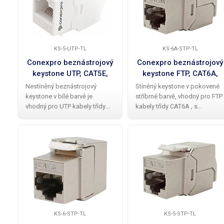
KS-5-UTP-TL
KS-6A-STP-TL
Conexpro beznástrojový
Conexpro beznástrojový
keystone UTP, CAT5E,
keystone FTP, CAT6A,
bílý
stříbrný
Nestíněný beznástrojový
Stíněný keystone v pokovené
keystone v bílé barvě je
stříbrné barvě, vhodný pro FTP
vhodný pro UTP kabely třídy
kabely třídy CAT6A , s
CAT5E , s jednoduchou
jednoduchou instalací, ke
instalací, ke které není nutné
které není nutné použít
použít zařezávací nástroj.
zařezávací nástroj. Tento
Tento keystone je navržen pro
keystone je navržen pro použit
použití v kombinaci s
v kombinaci s
KS-6-STP-TL
KS-5-STP-TL