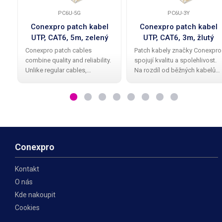
PC6U-5G
PC6U-3Y
Conexpro patch kabel
Conexpro patch kabel
UTP, CAT6, 5m, zelený
UTP, CAT6, 3m, žlutý
Conexpro patch cables
Patch kabely značky Conexpro
combine quality and reliability.
spojují kvalitu a spolehlivost.
Unlike regular cables,
Na rozdíl od běžných kabelů
Conexpro patch cables have a
mají Conexpro patch kabely
high-quality and elegant
kvalitní a elegantní gumovou
rubber protective cap against
ochrannou krytku proti
bending the beak. The cable
zalomení zobáčku. Kabel má
has UTP design
provedení UTP
Conexpro
Kontakt
O nás
Kde nakoupit
Cookies