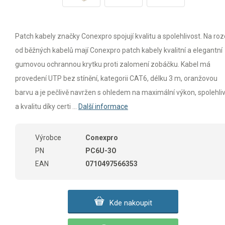
Patch kabely značky Conexpro spojují kvalitu a spolehlivost. Na rozd
od běžných kabelů mají Conexpro patch kabely kvalitní a elegantní
gumovou ochrannou krytku proti zalomení zobáčku. Kabel má
provedení UTP bez stínění, kategorii CAT6, délku 3 m, oranžovou
barvu a je pečlivě navržen s ohledem na maximální výkon, spolehli
a kvalitu díky certi ...
Další informace
Výrobce
Conexpro
PN
PC6U-3O
EAN
0710497566353
Kde nakoupit