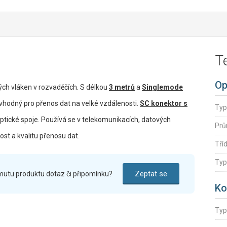
T
Op
kých vláken v rozvaděčích. S délkou
3 metrů
a
Singlemode
hodný pro přenos dat na velké vzdálenosti.
SC konektor s
Typ
ptické spoje. Používá se v telekomunikacích, datových
Prů
ost a kvalitu přenosu dat.
Tří
Typ
Zeptat se
mutu produktu dotaz či připomínku?
Ko
Typ