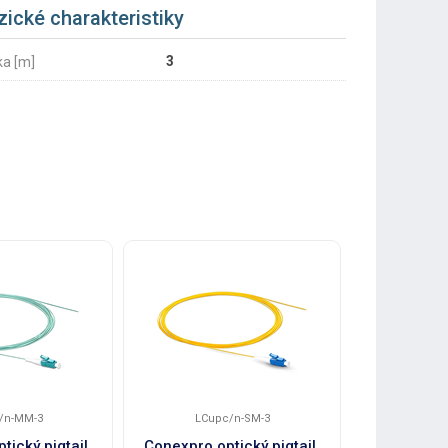
zické charakteristiky
3
ka [m]
/n-MM-3
LCupc/n-SM-3
SCup
tický pigtail,
Conexpro optický pigtail,
Conexpro o