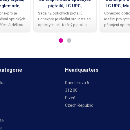
nglemode,
pigtailů, LC UPC,
LC UPC, Mu
A2, 3m
Singlemode, G.652.D,
G.65
Conexpro je
Sada 12 optických pigtailů
Conexpro optick
12ks , 3m
nčení optických
Conexpro je ideální pro instalaci
ideální pro ryc
čích. S délkou
optických sítí. Každý pigtail o
připojení optic
emode vláknem
délce 3 metrů je vybaven
Tento 3metrový 
 průměrem jádra
Singlemode vláknem typu
Multimode vlá
dný pro přenos
G.652.D s průměrem jádra 9/125
(50/125 µm) a 
lenosti.
µm a LC konektor s UPC
UPC broušením 
broušením
spolehlivé a ry
kategorie
Headquarters
ika
Daimlerova 6
312 00
Plzeň
Czech Republic
tě
če