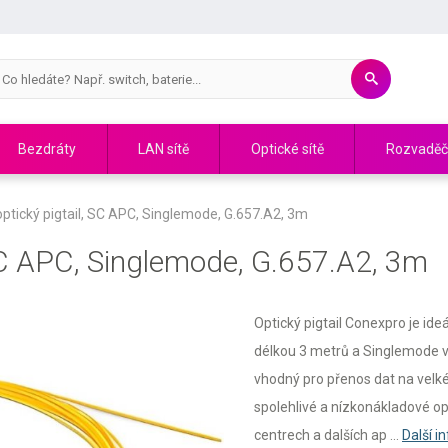
Bezdráty
LAN sítě
Optické sítě
Rozvadě
ptický pigtail, SC APC, Singlemode, G.657.A2, 3m
 SC APC, Singlemode, G.657.A2, 3m
Optický pigtail Conexpro je ide
délkou 3 metrů a Singlemode 
vhodný pro přenos dat na velké
spolehlivé a nízkonákladové op
centrech a dalších ap ...
Další 