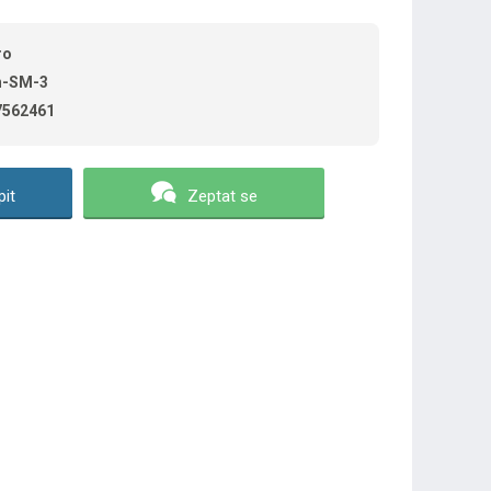
ro
n-SM-3
7562461
it
Zeptat se