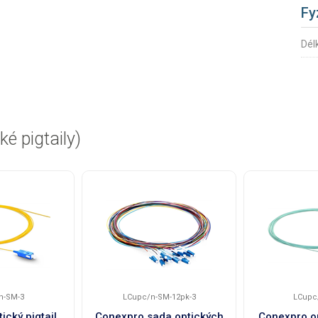
Fy
Dél
ké pigtaily)
n-SM-3
LCupc/n-SM-12pk-3
LCupc
cký pigtail,
Conexpro sada optických
Conexpro op