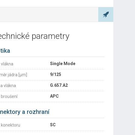
echnické parametry
tika
Single Mode
 vlákna
9/125
měr jádra [µm]
G.657.A2
da vlákna
APC
 broušení
nektory a rozhraní
SC
 konektoru