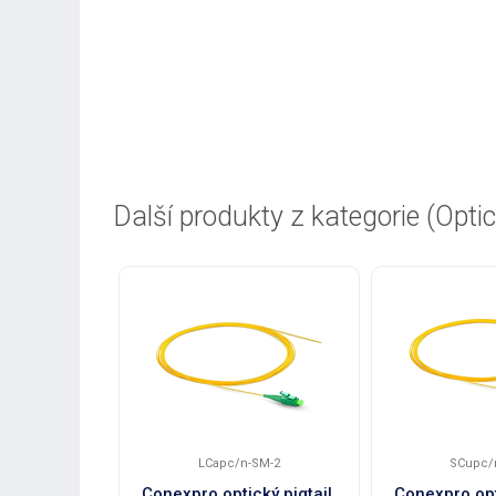
Další produkty z kategorie (Optic
LCapc/n-SM-2
SCupc/
Conexpro optický pigtail,
Conexpro opti