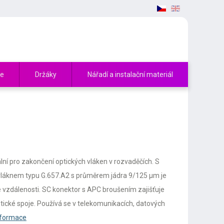
če
Držáky
Nářadí a instalační materiál
ální pro zakončení optických vláken v rozvaděčích. S
vláknem typu G.657.A2 s průměrem jádra 9/125 µm je
 vzdálenosti. SC konektor s APC broušením zajišťuje
tické spoje. Používá se v telekomunikacích, datových
informace