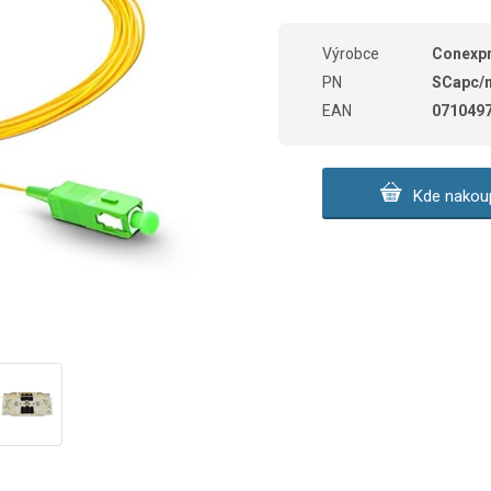
Výrobce
Conexp
PN
SCapc/
EAN
071049
Kde nakoup