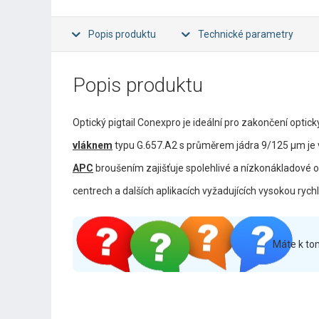
Popis produktu
Technické parametry
Popis produktu
Optický pigtail Conexpro je ideální pro zakončení optic
vláknem
typu G.657.A2 s průměrem jádra 9/125 µm je v
APC
broušením zajišťuje spolehlivé a nízkonákladové o
centrech a dalších aplikacích vyžadujících vysokou rychl
Máte k to