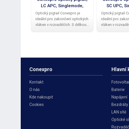
LC APC, Singlemode,
SC UPC, Si
G.657.A2, 2m
G.657.
Optický pigtail Conexpro je
Optický pigtail 
ideální pro zakončení optických
ideální pro zako
vláken v rozvaděčích. S délkou
vláken v rozvadě
2 metrů a Singlemode vláknem
3 metrů a Singl
typu G.657.A2 s průměrem jádra
typu G.657.A2 s
9/125 µm je vhodný pro přenos
9/125 µm je vho
dat na velké vzdálenosti.
dat na velké vzdá
Conexpro
Hlavní 
Kontakt
Fotovolta
O nás
Baterie
Kde nakoupit
Napájení
Cookies
Bezdráty
LAN sítě
Optické sí
Rozvadě