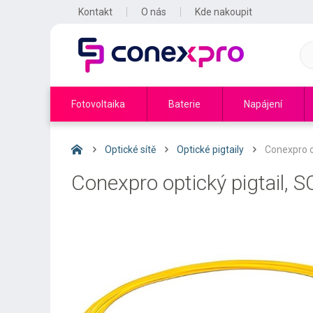
Kontakt
O nás
Kde nakoupit
Fotovoltaika
Baterie
Napájení
Optické sítě
Optické pigtaily
Conexpro o
Conexpro optický pigtail,