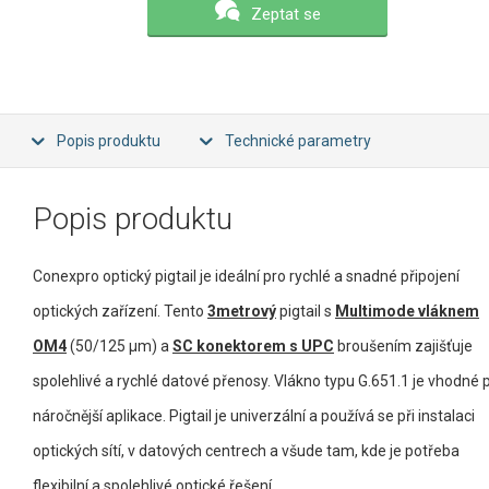
Zeptat se
Popis produktu
Technické parametry
Popis produktu
Conexpro optický pigtail je ideální pro rychlé a snadné připojení
optických zařízení. Tento
3metrový
pigtail s
Multimode vláknem
OM4
(50/125 µm) a
SC konektorem s UPC
broušením zajišťuje
spolehlivé a rychlé datové přenosy. Vlákno typu G.651.1 je vhodné 
náročnější aplikace. Pigtail je univerzální a používá se při instalaci
optických sítí, v datových centrech a všude tam, kde je potřeba
flexibilní a spolehlivé optické řešení.