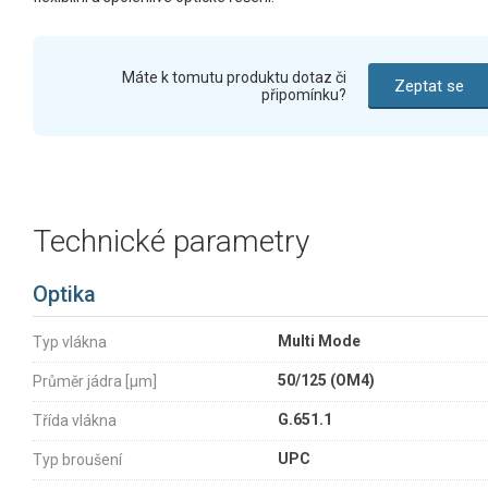
Máte k tomutu produktu dotaz či
Zeptat se
připomínku?
Technické parametry
Optika
Multi Mode
Typ vlákna
50/125 (OM4)
Průměr jádra [µm]
G.651.1
Třída vlákna
UPC
Typ broušení