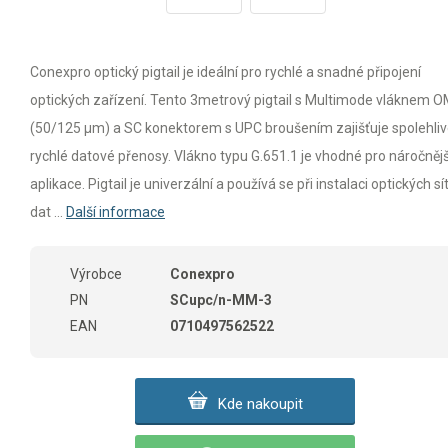
Conexpro optický pigtail je ideální pro rychlé a snadné připojení
optických zařízení. Tento 3metrový pigtail s Multimode vláknem 
(50/125 µm) a SC konektorem s UPC broušením zajišťuje spolehliv
rychlé datové přenosy. Vlákno typu G.651.1 je vhodné pro náročnějš
aplikace. Pigtail je univerzální a používá se při instalaci optických sít
dat ...
Další informace
Výrobce
Conexpro
PN
SCupc/n-MM-3
EAN
0710497562522
Kde nakoupit