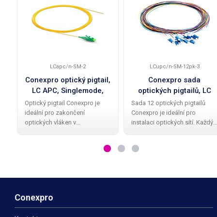
LCapc/n-SM-2
LCupc/n-SM-12pk-3
Conexpro optický pigtail,
Conexpro sada
LC APC, Singlemode,
optických pigtailů, LC
G.657.A2, 2m
UPC, Singlemode,
Optický pigtail Conexpro je
Sada 12 optických pigtailů
G.652.D, 12ks , 3m
ideální pro zakončení
Conexpro je ideální pro
optických vláken v
instalaci optických sítí. Každý
rozvaděčích. S délkou 2 metrů
pigtail o délce 3 metrů je
a Singlemode vláknem typu
vybaven Singlemode vláknem
G.657.A2 s průměrem jádra
typu G.652.D s průměrem jádra
9/125 µm je vhodný pro
9/125 µm a LC konektor s UPC
přenos dat na velké
broušením
vzdálenosti.
Conexpro