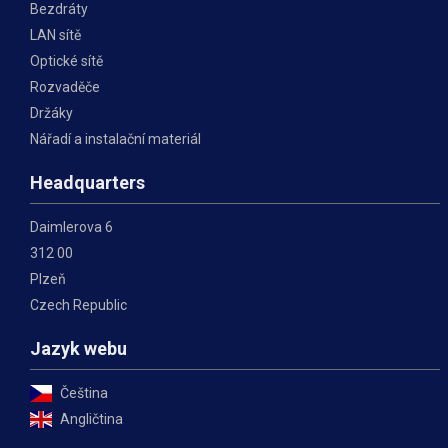
Bezdráty
LAN sítě
Optické sítě
Rozvaděče
Držáky
Nářadí a instalační materiál
Headquarters
Daimlerova 6
312 00
Plzeň
Czech Republic
Jazyk webu
Čeština
Angličtina