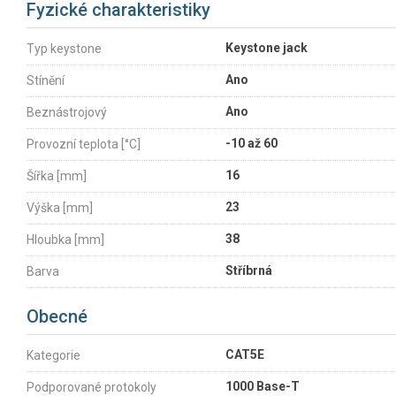
Fyzické charakteristiky
Keystone jack
Typ keystone
Ano
Stínění
Ano
Beznástrojový
-10 až 60
Provozní teplota [°C]
16
Šířka [mm]
23
Výška [mm]
38
Hloubka [mm]
Stříbrná
Barva
Obecné
CAT5E
Kategorie
1000 Base-T
Podporované protokoly