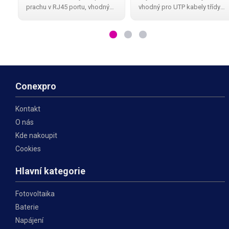
prachu v RJ45 portu, vhodný
vhodný pro UTP kabely třídy
pro FTP kabely třídy CAT6 , s
CAT6A , s jednoduchou
jednoduchou instalací, ke
instalací, ke které není nutné
které není nutné použít
použít zařezávací nástroj.
zařezávací nástroj. Tento
Tento keystone je navržen pro
keystone je
použití v kombinaci s
Conexpro
Kontakt
O nás
Kde nakoupit
Cookies
Hlavní kategorie
Fotovoltaika
Baterie
Napájení