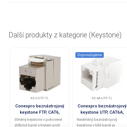
Další produkty z kategorie (Keystone)
Doporučujeme
KS-6-STP-TL
KS-6A-UTP-TL
Conexpro beznástrojový
Conexpro beznástrojový
keystone FTP, CAT6,
keystone UTP, CAT6A,
stříbrný
bílý
Stíněný keystone v pokovené
Nestíněný beznástrojový
stříbrné barvě s krytem proti
keystone v bílé barvě je