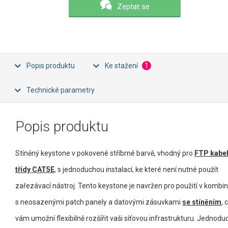
Zeptat se
Popis produktu
Ke stažení
1
Technické parametry
Popis produktu
Stíněný keystone v pokovené stříbrné barvě, vhodný pro
FTP kabe
třídy CAT5E
, s jednoduchou instalací, ke které není nutné použít
zařezávací nástroj. Tento keystone je navržen pro použití v kombin
s neosazenými patch panely a datovými zásuvkami
se stíněním
, 
vám umožní flexibilně rozšířit vaši síťovou infrastrukturu. Jednodu