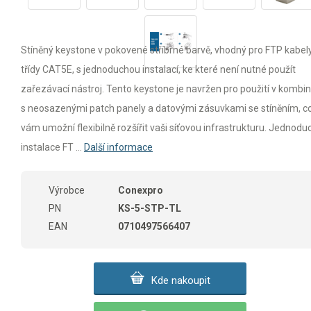
Stíněný keystone v pokovené stříbrné barvě, vhodný pro FTP kabel
třídy CAT5E, s jednoduchou instalací, ke které není nutné použít
zařezávací nástroj. Tento keystone je navržen pro použití v kombin
s neosazenými patch panely a datovými zásuvkami se stíněním, c
vám umožní flexibilně rozšířit vaši síťovou infrastrukturu. Jednodu
instalace FT ...
Další informace
Výrobce
Conexpro
PN
KS-5-STP-TL
EAN
0710497566407
Kde nakoupit