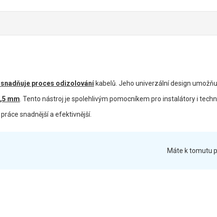
usnadňuje proces odizolování
kabelů. Jeho univerzální design umožň
9,5 mm
. Tento nástroj je spolehlivým pomocníkem pro instalátory i techni
práce snadnější a efektivnější.
Máte k tomutu p