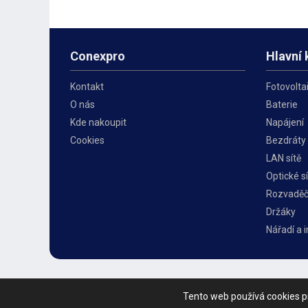
dostatečná odolnost konektorů
připojení k elektri
vůči vodě či prachu.
Conexpro
Hlavní 
Kontakt
Fotovolta
O nás
Baterie
Kde nakoupit
Napájení
Cookies
Bezdráty
LAN sítě
Optické sí
Rozvadě
Držáky
Nářadí a 
Tento web používá cookies pr