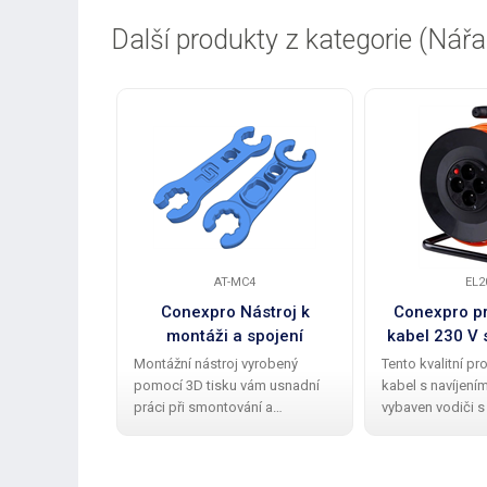
Další produkty z kategorie (Nářa
AT-MC4
EL2
Conexpro Nástroj k
Conexpro pr
montáži a spojení
kabel 230 V 
samosvorných konektorů
20
Montážní nástroj vyrobený
Tento kvalitní pr
MC4
pomocí 3D tisku vám usnadní
kabel s navíjení
práci při smontování a
vybaven vodiči s
dostatečném utažení
mm 2 a poskytuje
samosvorných MC4 solárních
zásuvky . Délka 
konektorů, aby byla zajištěna
kabelu činí 20 me