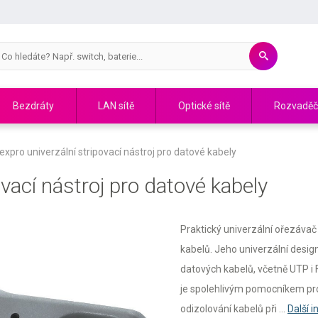
Bezdráty
LAN sítě
Optické sítě
Rozvadě
xpro univerzální stripovací nástroj pro datové kabely
vací nástroj pro datové kabely
Praktický univerzální ořezávač
kabelů. Jeho univerzální desi
datových kabelů, včetně UTP i 
je spolehlivým pomocníkem pro i
odizolování kabelů při ...
Další 