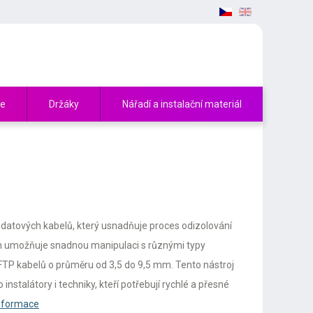
če
Držáky
Nářadí a instalační materiál
 datových kabelů, který usnadňuje proces odizolování
gn umožňuje snadnou manipulaci s různými typy
FTP kabelů o průměru od 3,5 do 9,5 mm. Tento nástroj
nstalátory i techniky, kteří potřebují rychlé a přesné
informace