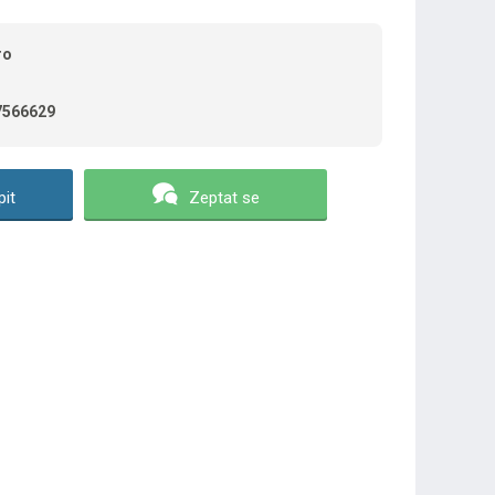
ro
7566629
it
Zeptat se