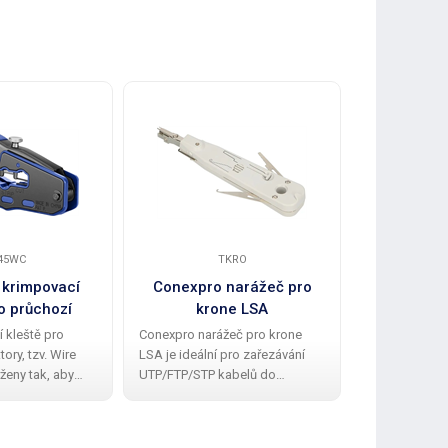
45WC
TKRO
 krimpovací
Conexpro narážeč pro
Conexpr
ro průchozí
krone LSA
kleště pr
 RJ45, Wire
 kleště pro
Conexpro narážeč pro krone
Conexpro krim
oss
ory, tzv. Wire
LSA je ideální pro zařezávání
jsou základní
ženy tak, aby
UTP/FTP/STP kabelů do
ideální pro ko
i čas jak
zásuvek a patch panelů se
potřebuje inst
 tak zkušeným
zářezovým typem LSA. Jeho
síť v chodu. 
vní výhoda těchto
konstrukce zajišťuje přesné a
měkčenými ru