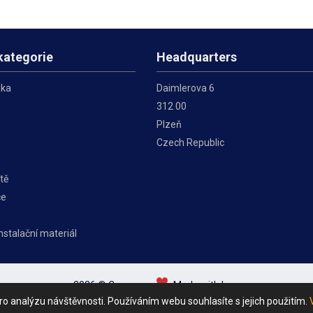
cké síti je
připojení k elektrické síti je
inovativních Wi
kategorie
Headquarters
ika
Daimlerova 6
312 00
Plzeň
Czech Republic
tě
če
instalační materiál
2026 © Conexpro
Made with love
o analýzu návštěvnosti. Používáním webu souhlasíte s jejich použitím.