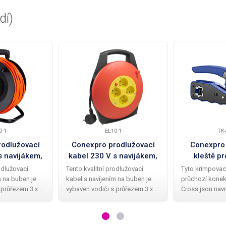
dí)
0-1
EL10-1
TK
odlužovací
Conexpro prodlužovací
Conexpro
s navijákem,
kabel 230 V s navijákem,
kleště p
 m
10 m
konektory
odlužovací
Tento kvalitní prodlužovací
Tyto krimpovací
Cr
m na buben je
kabel s navíjením na buben je
průchozí konekt
 průřezem 3 x 1
vybaven vodiči s průřezem 3 x 1
Cross jsou navr
 4 výstupní
mm 2 a poskytuje 4 výstupní
usnadnily práci 
navinutého
zásuvky . Délka navinutého
začátečníkům,
trů a pro
kabelu činí 10 metrů a pro
technikům. Hla