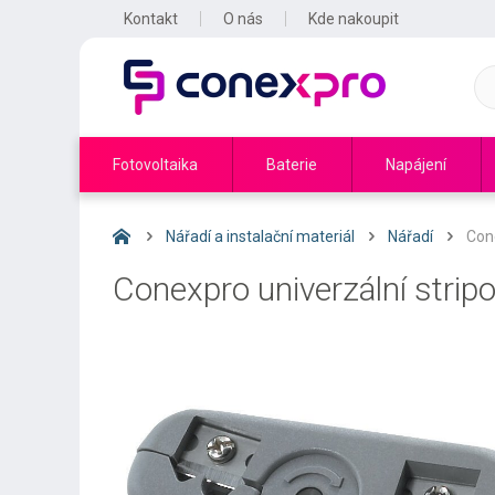
Kontakt
O nás
Kde nakoupit
Fotovoltaika
Baterie
Napájení
Nářadí a instalační materiál
Nářadí
Cone
Conexpro univerzální stripo