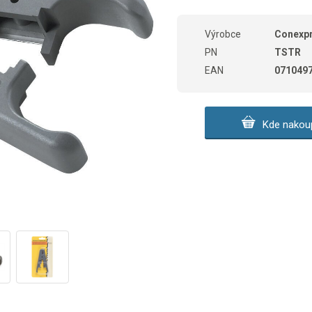
Výrobce
Conexp
PN
TSTR
EAN
071049
Kde nakoup