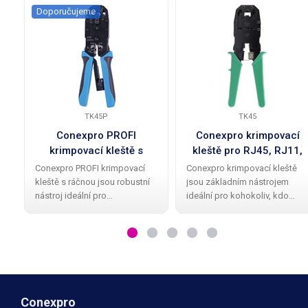
Doporučujeme
TK45P
TK45
Conexpro PROFI
Conexpro krimpovací
krimpovací kleště s
kleště pro RJ45, RJ11,
ráčnou pro konektory
RJ12
Conexpro PROFI krimpovací
Conexpro krimpovací kleště
RJ45, RJ9, RJ11 a RJ12
kleště s ráčnou jsou robustní
jsou základním nástrojem
nástroj ideální pro
ideální pro kohokoliv, kdo
profesionální instalaci a
potřebuje instalovat či
údržbu sítí. S modrými
udržovat síť v chodu. Se
měkčenými rukojeťmi a
zelenými měkčenými rukojeťm
vestavěným striperem na
a vestavěným striperem na
kulatý kabel nabízejí pohodlné
kulatý kabel nabízejí
a
Conexpro