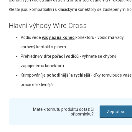
jednotlivých vodičů díky ostrému břitu integrovanému v rukojeti kleš
Kleště jsou kompatibilní i s klasickými konektory se zaslepenými ko
Hlavní výhody Wire Cross
Vodič vede
vždy až na konec
konektoru - vodič má vždy
správný kontakt s pinem
Přehledně
vidíte pořadí vodičů
- vyhnete se chybně
zapojenému konektoru
Krimpování je
pohodlnější a rychlejší
- díky tomu bude vaše
práce efektivnější
Máte k tomutu produktu dotaz či
Zeptat se
připomínku?