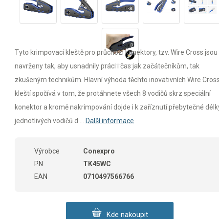
Tyto krimpovací kleště pro průchozí konektory, tzv. Wire Cross jsou
navrženy tak, aby usnadnily práci i čas jak začátečníkům, tak
zkušeným technikům. Hlavní výhoda těchto inovativních Wire Cros
kleští spočívá v tom, že protáhnete všech 8 vodičů skrz speciální
konektor a kromě nakrimpování dojde i k zaříznutí přebytečné délk
jednotlivých vodičů d ...
Další informace
Výrobce
Conexpro
PN
TK45WC
EAN
0710497566766
Kde nakoupit