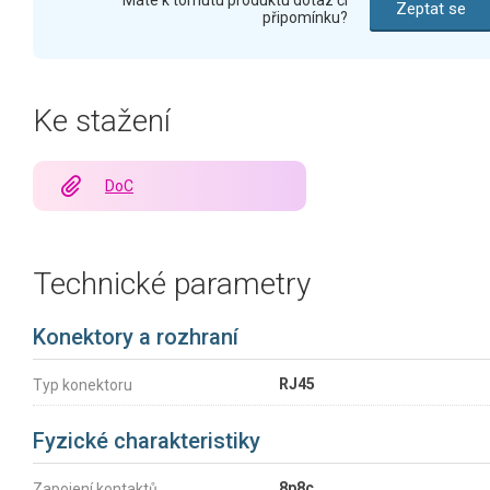
Máte k tomutu produktu dotaz či
Zeptat se
připomínku?
Ke stažení
DoC
Technické parametry
Konektory a rozhraní
RJ45
Typ konektoru
Fyzické charakteristiky
8p8c
Zapojení kontaktů