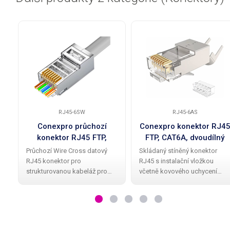
RJ45-6SW
RJ45-6AS
Conexpro průchozí
Conexpro konektor RJ4
konektor RJ45 FTP,
FTP, CAT6A, dvoudílný
CAT6, Wire Cross
Průchozí Wire Cross datový
Skládaný stíněný konektor
RJ45 konektor pro
RJ45 s instalační vložkou
strukturovanou kabeláž pro
včetně kovového uchycení
vodič typu drát. Jedná se o
přívodního kabelu od značky
univerzální stíněný RJ45
Conexpro je navržen pro
konektor třídy CAT6 (AWG 23)
použití s STP/FTP kabelem
se zapojením 8P8C, zajišťující
třídy CAT6A s vodiči typu drát.
efektivní a jednoduché
Tyto konektory jsou