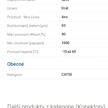
Drát
Určení
Ano
Průchozí - Wire Cross
50
Krytí kontaktů zlatem [µm]
90
Max. provozní vlhkost [%]
1000
Min. životnost [zapojení]
-10 až 60
Provozní teplota [°C]
Obecné
CAT5E
Kategorie
Další produkty z kategorie (Konektory)