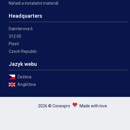
Nářadí a instalační materiál
Headquarters
Daimlerova 6
312 00
Plzeň
Czech Republic
Jazyk webu
Čeština
Angličtina
2026 © Conexpro
Made with love