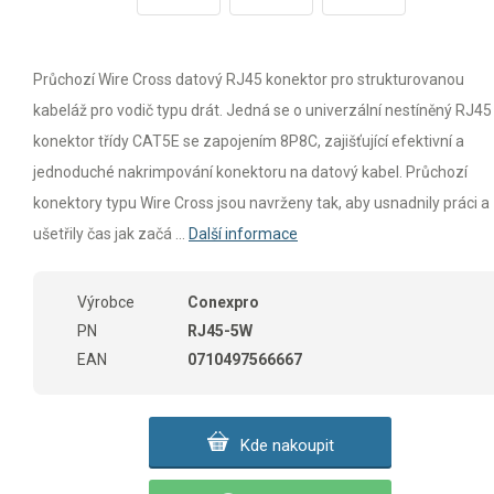
Průchozí Wire Cross datový RJ45 konektor pro strukturovanou
kabeláž pro vodič typu drát. Jedná se o univerzální nestíněný RJ45
konektor třídy CAT5E se zapojením 8P8C, zajišťující efektivní a
jednoduché nakrimpování konektoru na datový kabel. Průchozí
konektory typu Wire Cross jsou navrženy tak, aby usnadnily práci a
ušetřily čas jak začá ...
Další informace
Výrobce
Conexpro
PN
RJ45-5W
EAN
0710497566667
Kde nakoupit