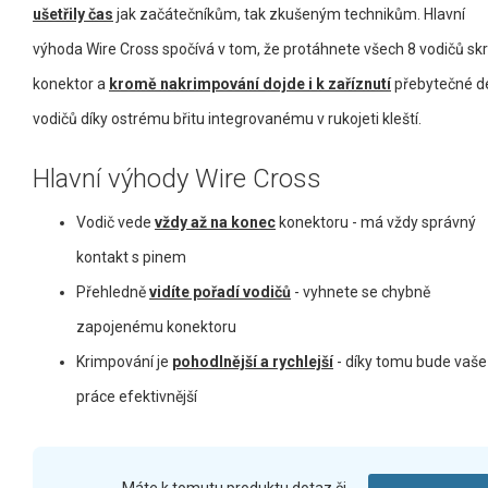
ušetřily čas
jak začátečníkům, tak zkušeným technikům. Hlavní
výhoda Wire Cross spočívá v tom, že protáhnete všech 8 vodičů sk
konektor a
kromě nakrimpování dojde i k zaříznutí
přebytečné d
vodičů díky ostrému břitu integrovanému v rukojeti kleští.
Hlavní výhody Wire Cross
Vodič vede
vždy až na konec
konektoru - má vždy správný
kontakt s pinem
Přehledně
vidíte pořadí vodičů
- vyhnete se chybně
zapojenému konektoru
Krimpování je
pohodlnější a rychlejší
- díky tomu bude vaše
práce efektivnější