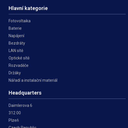
Hlavní kategorie
Fotovoltaika
Baterie
Napájení
Bezdráty
LAN sítě
Optické sítě
Rozvaděče
Držáky
Nářadí a instalační materiál
Headquarters
Daimlerova 6
312 00
Plzeň
Czech Republic