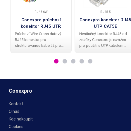
RJ45-6W
RJ45-5
Conexpro průchozí
Conexpro konektor RJ4
konektor RJ45 UTP,
UTP, CAT5E
CAT6, Wire Cross
Průchozí Wire Cross datový
Nestíněný konektor RJ45 od
RJ45 konektor pro
značky Conexpro je navržen
strukturovanou kabeláž pro
pro použití s UTP kabelem
vodič typu drát. Jedná se o
třídy CAT5E s vodiči typu drát.
univerzální nestíněný RJ45
Tyto konektory jsou nedílnou
konektor třídy CAT6 se
součástí strukturované
zapojením 8P8C, zajišťující
kabeláže a jsou pečlivě
efektivní a jednoduché
navrženy tak, aby
Conexpro
Kontakt
O nás
Kde nakoupit
Cookies