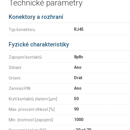
Technické parametry
Konektory a rozhraní
RJ45
Typ konektoru
Fyzické charakteristiky
8p8c
Zapojení kontaktů
Ano
Stínění
Drát
Určení
Ano
Zemnící PIN
50
Krytí kontaktů zlatem [µm]
90
Max. provozní vlhkost [%]
1000
Min. životnost [zapojení]