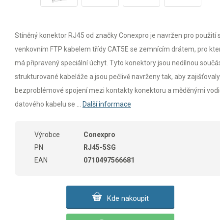
Stíněný konektor RJ45 od značky Conexpro je navržen pro použití 
venkovním FTP kabelem třídy CAT5E se zemnícím drátem, pro kte
má připravený speciální úchyt. Tyto konektory jsou nedílnou součás
strukturované kabeláže a jsou pečlivě navrženy tak, aby zajišťovaly
bezproblémové spojení mezi kontakty konektoru a měděnými vodi
datového kabelu se ...
Další informace
Výrobce
Conexpro
PN
RJ45-5SG
EAN
0710497566681
Kde nakoupit