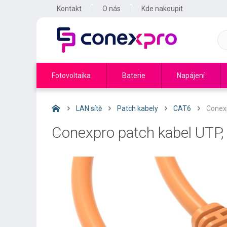
Kontakt
O nás
Kde nakoupit
Fotovoltaika
Baterie
Napájení
LAN sítě
Patch kabely
CAT6
Conexp
Conexpro patch kabel UTP,