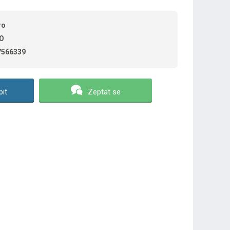
ro
O
7566339
it
Zeptat se