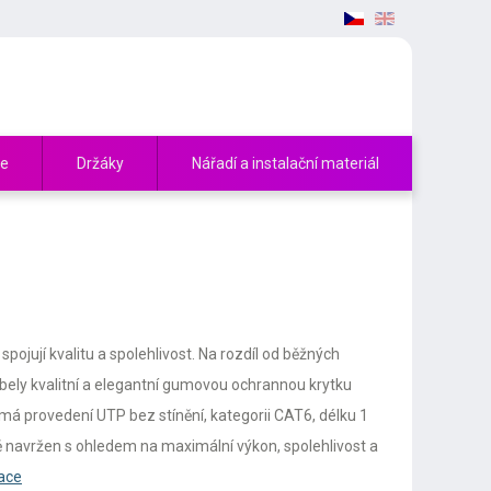
če
Držáky
Nářadí a instalační materiál
ojují kvalitu a spolehlivost. Na rozdíl od běžných
bely kvalitní a elegantní gumovou ochrannou krytku
má provedení UTP bez stínění, kategorii CAT6, délku 1
ě navržen s ohledem na maximální výkon, spolehlivost a
mace