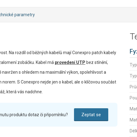
chnické parametry
T
Fy
ivost. Na rozdíl od běžných kabelů mají Conexpro patch kabely
 zalomení zobáčku. Kabel má
provedení UTP
bez stínění,
Typ
vě navržen s ohledem na maximální výkon, spolehlivost a
Typ
 norem. S Conexpro nejde jen o kabel, ale o klíčovou součást
Prů
áž, která vás nadchne.
Pou
Mat
Zeptat se
mutu produktu dotaz či připomínku?
Mat
Dél