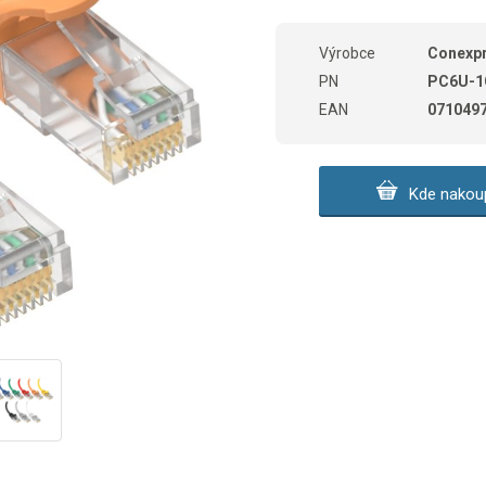
Výrobce
Conexp
PN
PC6U-1
EAN
071049
Kde nakoup