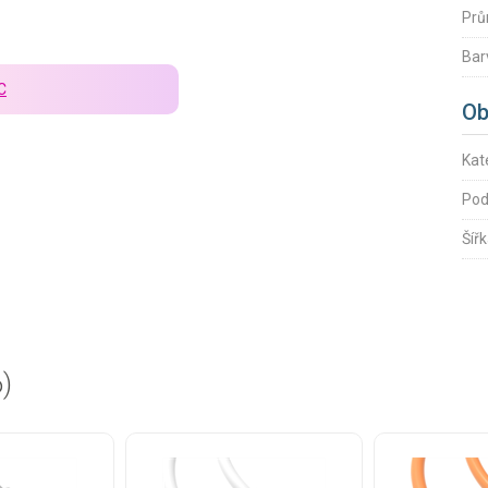
Prů
Bar
C
Ob
Kat
Pod
Šíř
6)