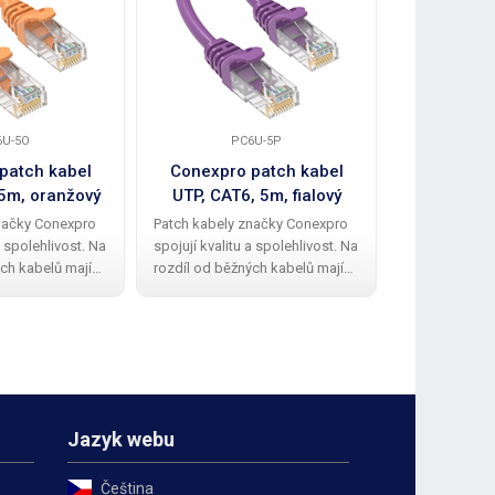
6U-5O
PC6U-5P
PC
patch kabel
Conexpro patch kabel
Conexpro
 5m, oranžový
UTP, CAT6, 5m, fialový
UTP, CAT
načky Conexpro
Patch kabely značky Conexpro
Patch kabely
a spolehlivost. Na
spojují kvalitu a spolehlivost. Na
spojují kvalit
ch kabelů mají
rozdíl od běžných kabelů mají
rozdíl od běž
kabely kvalitní a
Conexpro patch kabely kvalitní a
Conexpro patc
ovou ochrannou
elegantní gumovou ochrannou
elegantní gu
lomení zobáčku.
krytku proti zalomení zobáčku.
krytku proti 
edení UTP
Kabel má provedení UTP
Kabel má pro
Jazyk webu
Čeština