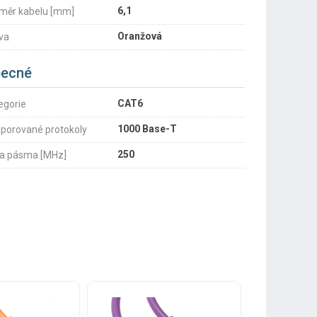
6,1
měr kabelu [mm]
Oranžová
va
ecné
CAT6
egorie
1000 Base-T
porované protokoly
250
ka pásma [MHz]