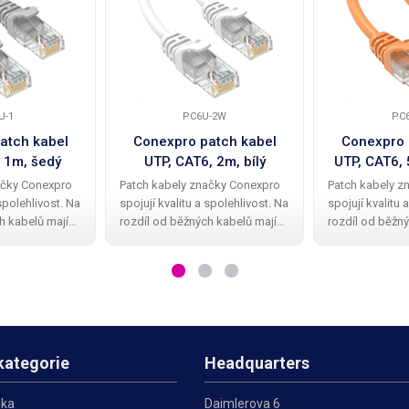
U-1
PC6U-2W
PC
atch kabel
Conexpro patch kabel
Conexpro 
 1m, šedý
UTP, CAT6, 2m, bílý
UTP, CAT6,
ačky Conexpro
Patch kabely značky Conexpro
Patch kabely z
 spolehlivost. Na
spojují kvalitu a spolehlivost. Na
spojují kvalitu 
h kabelů mají
rozdíl od běžných kabelů mají
rozdíl od běžný
abely kvalitní a
Conexpro patch kabely kvalitní a
Conexpro patch 
vou ochrannou
elegantní gumovou ochrannou
elegantní gum
omení zobáčku.
krytku proti zalomení zobáčku.
krytku proti za
ení UTP
Kabel má provedení UTP
Kabel má prov
kategorie
Headquarters
ika
Daimlerova 6