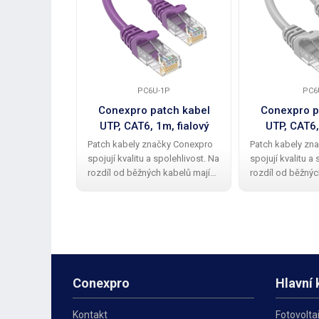
PC6U-1P
PC6
Conexpro patch kabel
Conexpro p
UTP, CAT6, 1m, fialový
UTP, CAT6,
Patch kabely značky Conexpro
Patch kabely zn
spojují kvalitu a spolehlivost. Na
spojují kvalitu a
rozdíl od běžných kabelů mají
rozdíl od běžnýc
Conexpro patch kabely kvalitní a
Conexpro patch k
elegantní gumovou ochrannou
elegantní gumo
krytku proti zalomení zobáčku.
krytku proti zal
Kabel má provedení UTP
Kabel má proved
Conexpro
Hlavní 
Kontakt
Fotovolta