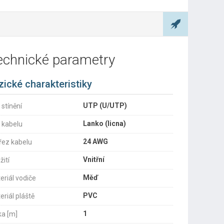
echnické parametry
zické charakteristiky
UTP (U/UTP)
 stínění
Lanko (licna)
 kabelu
24 AWG
řez kabelu
Vnitřní
žití
Měď
eriál vodiče
PVC
eriál pláště
1
ka [m]