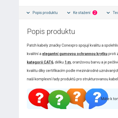
Popis produktu
Ke stažení
2
Te
Popis produktu
Patch kabely značky Conexpro spojují kvalitu a spolehl
kvalitní a
elegantní gumovou ochrannou krytku
proti
kategorii CAT6
, délku
1 m
, oranžovou barvu a je pečli
kvalitu díky certifikacím podle mezinárodně uznávaných
naší komplexní řady produktů pro strukturovanou kabel
Máte k to