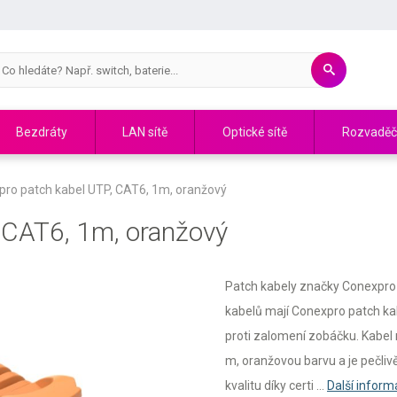
Bezdráty
LAN sítě
Optické sítě
Rozvadě
ro patch kabel UTP, CAT6, 1m, oranžový
 CAT6, 1m, oranžový
Patch kabely značky Conexpro sp
kabelů mají Conexpro patch ka
proti zalomení zobáčku. Kabel 
m, oranžovou barvu a je pečliv
kvalitu díky certi ...
Další infor