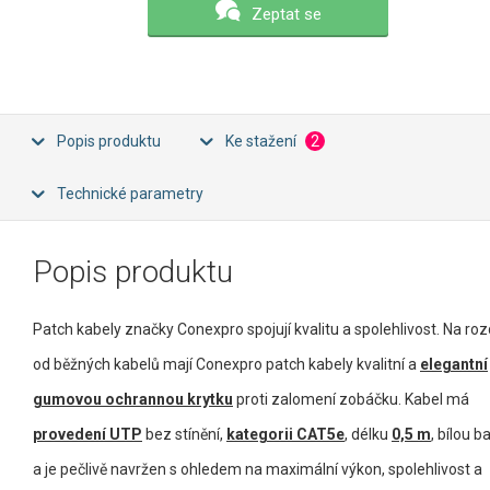
Zeptat se
Popis produktu
Ke stažení
2
Technické parametry
Popis produktu
Patch kabely značky Conexpro spojují kvalitu a spolehlivost. Na rozd
od běžných kabelů mají Conexpro patch kabely kvalitní a
elegantní
gumovou ochrannou krytku
proti zalomení zobáčku. Kabel má
provedení UTP
bez stínění,
kategorii CAT5e
, délku
0,5 m
, bílou b
a je pečlivě navržen s ohledem na maximální výkon, spolehlivost a