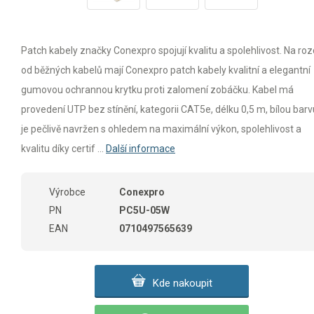
Patch kabely značky Conexpro spojují kvalitu a spolehlivost. Na rozd
od běžných kabelů mají Conexpro patch kabely kvalitní a elegantní
gumovou ochrannou krytku proti zalomení zobáčku. Kabel má
provedení UTP bez stínění, kategorii CAT5e, délku 0,5 m, bílou barv
je pečlivě navržen s ohledem na maximální výkon, spolehlivost a
kvalitu díky certif ...
Další informace
Výrobce
Conexpro
PN
PC5U-05W
EAN
0710497565639
Kde nakoupit