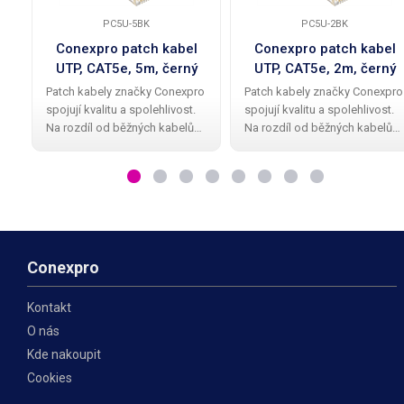
PC5U-5BK
PC5U-2BK
Conexpro patch kabel
Conexpro patch kabel
UTP, CAT5e, 5m, černý
UTP, CAT5e, 2m, černý
Patch kabely značky Conexpro
Patch kabely značky Conexpro
spojují kvalitu a spolehlivost.
spojují kvalitu a spolehlivost.
Na rozdíl od běžných kabelů
Na rozdíl od běžných kabelů
mají Conexpro patch kabely
mají Conexpro patch kabely
kvalitní a elegantní gumovou
kvalitní a elegantní gumovou
ochrannou krytku proti
ochrannou krytku proti
zalomení zobáčku. Kabel má
zalomení zobáčku. Kabel má
provedení UTP
provedení UTP
Conexpro
Kontakt
O nás
Kde nakoupit
Cookies