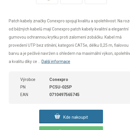
Patch kabely značky Conexpro spojují kvalitu a spolehlivost. Na rozd
od běžných kabelů mají Conexpro patch kabely kvalitní a elegantní
gumovou ochrannou krytku proti zalomení zobáčku. Kabel má
provedení UTP bez stínění, kategorii CAT5e, délku 0,25 m, fialovou
barvu a je pečlivě navržen s ohledem na maximální výkon, spolehli
a kvalitu díky ce ...
Další informace
Výrobce
Conexpro
PN
PC5U-025P
EAN
0710497565745
Kde nakoupit