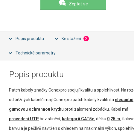
Zeptat se
Popis produktu
Ke stažení
2
Technické parametry
Popis produktu
Patch kabely značky Conexpro spojují kvalitu a spolehlivost. Na rozd
od běžných kabelů mají Conexpro patch kabely kvalitní a
elegantní
gumovou ochrannou krytku
proti zalomení zobáčku. Kabel má
provedení UTP
bez stínění,
kategorii CAT5e
, délku
0,25 m
, fialov
barvu a je pečlivě navržen s ohledem na maximální výkon, spolehli