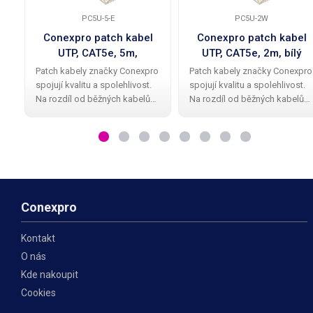
PC5U-5-E
PC5U-2W
Conexpro patch kabel
Conexpro patch kabel
UTP, CAT5e, 5m,
UTP, CAT5e, 2m, bílý
ekonomy, černý
Patch kabely značky Conexpro
Patch kabely značky Conexpro
spojují kvalitu a spolehlivost.
spojují kvalitu a spolehlivost.
Na rozdíl od běžných kabelů
Na rozdíl od běžných kabelů
mají Conexpro patch kabely
mají Conexpro patch kabely
kvalitní a elegantní gumovou
kvalitní a elegantní gumovou
ochrannou krytku proti
ochrannou krytku proti
zalomení zobáčku. Kabel má
zalomení zobáčku. Kabel má
provedení UTP
provedení UTP
Conexpro
Kontakt
O nás
Kde nakoupit
Cookies