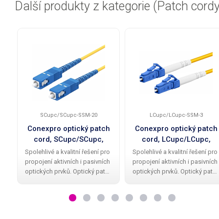
Další produkty z kategorie (Patch cordy
SCupc/SCupc-SSM-20
LCupc/LCupc-SSM-3
Conexpro optický patch
Conexpro optický patch
cord, SCupc/SCupc,
cord, LCupc/LCupc,
Simplex, Singlemode
Simplex, Singlemode
Spolehlivé a kvalitní řešení pro
Spolehlivé a kvalitní řešení pro
9/125, 20m
9/125, 3m
propojení aktivních i pasivních
propojení aktivních i pasivních
optických prvků. Optický patch
optických prvků. Optický patc
cord značky Conexpro nabízí
cord značky Conexpro nabízí
pevný SC konektor na obou
pevný LC konektor na obou
stranách s UPC broušením,
stranách s UPC broušením,
odolné Single mode simplex
odolné Single mode simplex