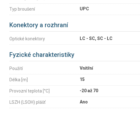
UPC
Typ broušení
Konektory a rozhraní
LC - SC, SC - LC
Optické konektory
Fyzické charakteristiky
Vnitřní
Použití
15
Délka [m]
-20 až 70
Provozní teplota [°C]
Ano
LSZH (LSOH) plášť