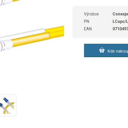
Výrobce
Conexp
PN
LCupc/
EAN
071049
Kde nakoup