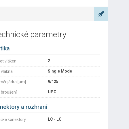
echnické parametry
tika
2
et vláken
Single Mode
 vlákna
9/125
měr jádra [µm]
UPC
 broušení
nektory a rozhraní
LC - LC
ické konektory