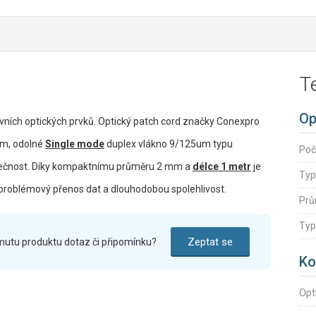
T
Op
asivních optických prvků. Optický patch cord značky Conexpro
ím, odolné
Single mode
duplex vlákno 9/125um typu
Poč
zpečnost. Díky kompaktnímu průměru 2 mm a
délce 1 metr
je
Typ
bezproblémový přenos dat a dlouhodobou spolehlivost.
Prů
Typ
Zeptat se
mutu produktu dotaz či připomínku?
Ko
Opt