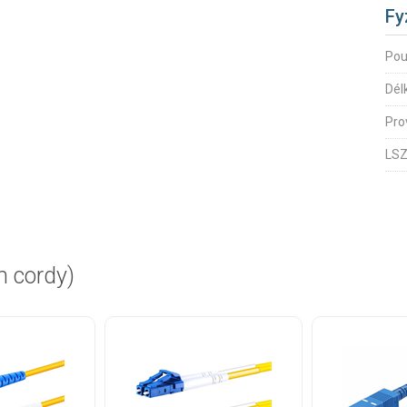
Fy
Pou
Dél
Pro
LSZ
h cordy)