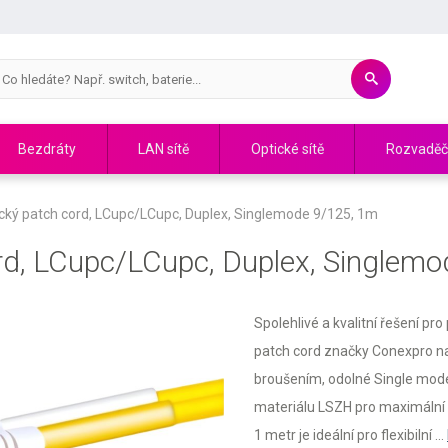
Bezdráty
LAN sítě
Optické sítě
Rozvadě
cký patch cord, LCupc/LCupc, Duplex, Singlemode 9/125, 1m
rd, LCupc/LCupc, Duplex, Singlem
Spolehlivé a kvalitní řešení pro
patch cord značky Conexpro na
broušením, odolné Single mode
materiálu LSZH pro maximální
1 metr je ideální pro flexibilní ...