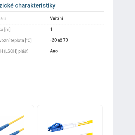
zické charakteristiky
Vnitřní
žití
1
ka [m]
-20 až 70
vozní teplota [°C]
Ano
H (LSOH) plášť