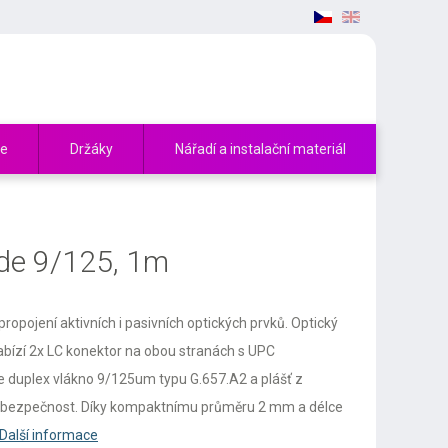
če
Držáky
Nářadí a instalační materiál
ode 9/125, 1m
 propojení aktivních i pasivních optických prvků. Optický
bízí 2x LC konektor na obou stranách s UPC
 duplex vlákno 9/125um typu G.657.A2 a plášť z
 bezpečnost. Díky kompaktnímu průměru 2 mm a délce
Další informace