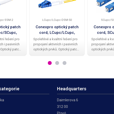
pc-SSM-2
LCupc/LCupc-DSM-50
SCupc/S
tický patch
Conexpro optický patch
Conexpro o
pc/SCupc,
cord, LCupc/LCupc,
cord, SC
inglemode
Duplex, Singlemode
Simplex,
itní řešení pro
Spolehlivé a kvalitní řešení pro
Spolehlivé a kva
, 2m
9/125, 50m
9/12
ch i pasivních
propojení aktivních i pasivních
propojení aktiv
 Optický patch
optických prvků. Optický patch
optických prvků
expro nabízí
cord značky Conexpro nabízí 2x
cord značky Co
onektor s UPC
LC konektor na obou stranách s
pevný SC kone
né Single mode
UPC broušením, odolné Single
stranách s UPC
9/125um
mode duplex vlákno
odolné Single 
kategorie
Headquarters
ika
Daimlerova 6
312 00
Plzeň