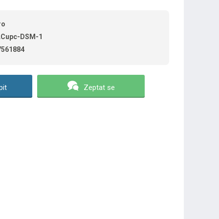
ro
LCupc-DSM-1
7561884
it
Zeptat se