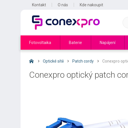
Kontakt
O nás
Kde nakoupit
Fotovoltaika
Baterie
Napájení
Optické sítě
Patch cordy
Conexpro opti
Conexpro optický patch co