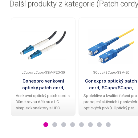
Další produkty z kategorie (Patch cordy
LCupc/LCupc-SSM-PEO-30
SCupc/SCupc-SSM-20
Conexpro venkovní
Conexpro optický patch
optický patch cord,
cord, SCupc/SCupc,
LCupc/LCupc, Simplex,
Simplex, Singlemode
Venkovní optický patch cord s
Spolehlivé a kvalitní řešení pro
Singlemode, 30m
9/125, 20m
30metrovou délkou a LC
propojení aktivních i pasivních
simplex konektory s UPC
optických prvků. Optický patc
broušením na obou stranách
cord značky Conexpro nabízí
je navržený pro přímé optické
pevný SC konektor na obou
propojení venkovních
stranách s UPC broušením,
bezdrátových pojítek s
odolné Single mode simplex