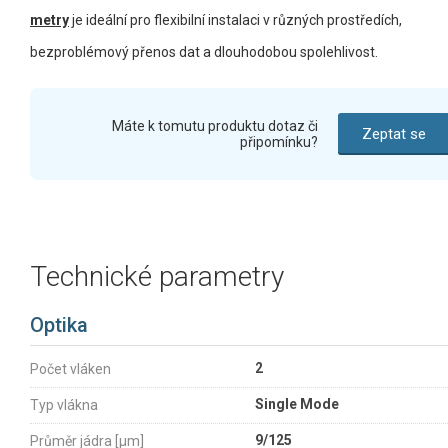
metry
je ideální pro flexibilní instalaci v různých prostředích,
bezproblémový přenos dat a dlouhodobou spolehlivost.
Máte k tomutu produktu dotaz či
Zeptat se
připomínku?
Technické parametry
Optika
2
Počet vláken
Single Mode
Typ vlákna
9/125
Průměr jádra [µm]