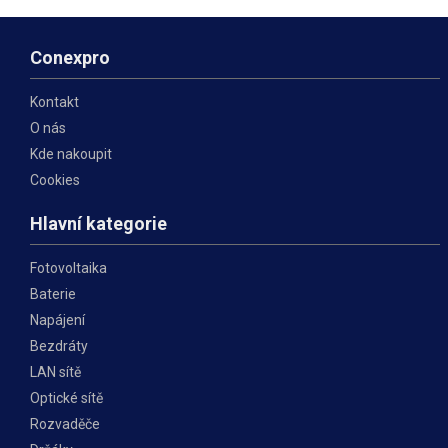
vnitřními zařízeními, jako
Conexpro
Kontakt
O nás
Kde nakoupit
Cookies
Hlavní kategorie
Fotovoltaika
Baterie
Napájení
Bezdráty
LAN sítě
Optické sítě
Rozvaděče