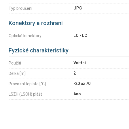
UPC
Typ broušení
Konektory a rozhraní
LC - LC
Optické konektory
Fyzické charakteristiky
Vnitřní
Použití
2
Délka [m]
-20 až 70
Provozní teplota [°C]
Ano
LSZH (LSOH) plášť