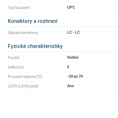
UPC
Typ broušení
Konektory a rozhraní
LC - LC
Optické konektory
Fyzické charakteristiky
Vnitřní
Použití
5
Délka [m]
-20 až 70
Provozní teplota [°C]
Ano
LSZH (LSOH) plášť