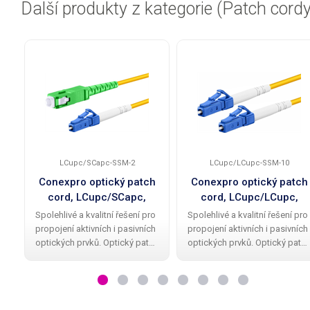
Další produkty z kategorie (Patch cordy
LCupc/SCapc-SSM-2
LCupc/LCupc-SSM-10
Conexpro optický patch
Conexpro optický patch
cord, LCupc/SCapc,
cord, LCupc/LCupc,
Simplex, Singlemode
Simplex, Singlemode
Spolehlivé a kvalitní řešení pro
Spolehlivé a kvalitní řešení pro
9/125, 2m
9/125, 10m
propojení aktivních i pasivních
propojení aktivních i pasivních
optických prvků. Optický patch
optických prvků. Optický patc
cord značky Conexpro nabízí
cord značky Conexpro nabízí
pevný LC konektor s UPC
pevný LC konektor na obou
broušením a SC konektor s
stranách s UPC broušením,
APC broušením, odolné Single
odolné Single mode simplex