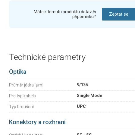
Máte k tomutu produktu dotaz či
Zeptat se
připomínku?
Technické parametry
Optika
9/125
Průměr jádra [µm]
Single Mode
Pro typ kabelu
UPC
Typ broušení
Konektory a rozhraní