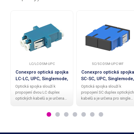
LC/LC-DSM-UPC
SC/SC-DSM-UPC-WF
Conexpro optická spojka
Conexpro optická spojk
LC-LC, UPC, Singlemode,
SC-SC, UPC, Singlemode
Duplex
Duplex, bez příruby
Optická spojka slouží k
Optická spojka slouží k
propojení dvou LC duplex
propojení SC duplex optických
optických kabelů a je určena
kabelů a je určena pro single
pro single mode kabely s
mode kabely s vlnovou délkou
vlnovou délkou 9/125µm. Díky
9/125µm. Díky ferulím s UPC
broušení ferule UPC na obou
broušením na obou stranách
stranách zajišťuje vysokou
zajišťuje vysokou přesnost a
přesnost a nízký
nízký