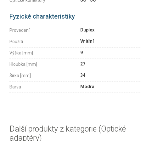
SC - SC
Optické konektory
Fyzické charakteristiky
Duplex
Provedení
Vnitřní
Použití
9
Výška [mm]
27
Hloubka [mm]
34
Šířka [mm]
Modrá
Barva
Další produkty z kategorie (Optické
adaptéry)