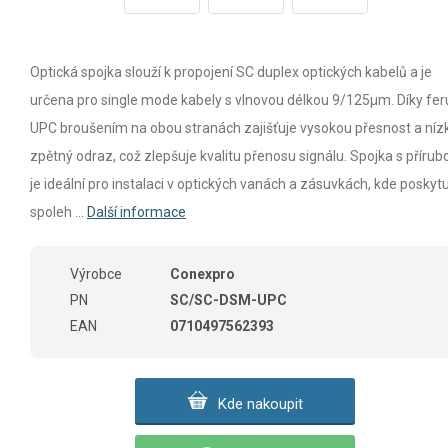
Optická spojka slouží k propojení SC duplex optických kabelů a je
určena pro single mode kabely s vlnovou délkou 9/125µm. Díky feru
UPC broušením na obou stranách zajišťuje vysokou přesnost a níz
zpětný odraz, což zlepšuje kvalitu přenosu signálu. Spojka s přírub
je ideální pro instalaci v optických vanách a zásuvkách, kde poskyt
spoleh ...
Další informace
Výrobce
Conexpro
PN
SC/SC-DSM-UPC
EAN
0710497562393
Kde nakoupit