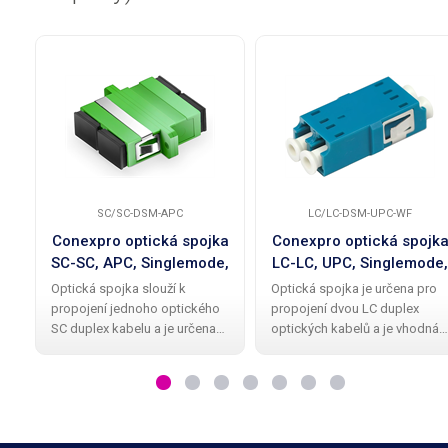
SC/SC-DSM-APC
LC/LC-DSM-UPC-WF
Conexpro optická spojka
Conexpro optická spojk
SC-SC, APC, Singlemode,
LC-LC, UPC, Singlemode,
Duplex
Duplex, bez příruby
Optická spojka slouží k
Optická spojka je určena pro
propojení jednoho optického
propojení dvou LC duplex
SC duplex kabelu a je určena
optických kabelů a je vhodná
pro single mode kabely s
pro single mode kabely s
vlnovou délkou 9/125µm. Díky
vlnovou délkou 9/125µm. Díky
feruli s APC broušením na
UPC broušení ferule na obou
obou stranách zajišťuje
stranách zajišťuje vysokou
vysokou přesnost a
přesnost a