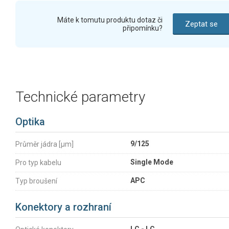
Máte k tomutu produktu dotaz či
Zeptat se
připomínku?
Technické parametry
Optika
9/125
Průměr jádra [µm]
Single Mode
Pro typ kabelu
APC
Typ broušení
Konektory a rozhraní