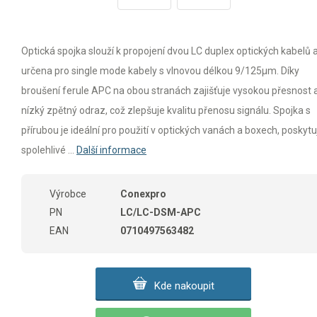
Optická spojka slouží k propojení dvou LC duplex optických kabelů a
určena pro single mode kabely s vlnovou délkou 9/125µm. Díky
broušení ferule APC na obou stranách zajišťuje vysokou přesnost 
nízký zpětný odraz, což zlepšuje kvalitu přenosu signálu. Spojka s
přírubou je ideální pro použití v optických vanách a boxech, poskytuj
spolehlivé ...
Další informace
Výrobce
Conexpro
PN
LC/LC-DSM-APC
EAN
0710497563482
Kde nakoupit