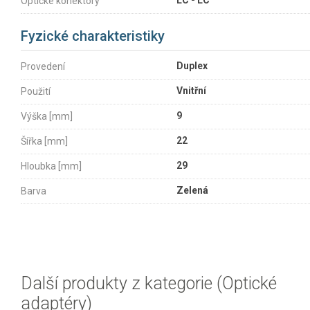
LC - LC
Optické konektory
Fyzické charakteristiky
Duplex
Provedení
Vnitřní
Použití
9
Výška [mm]
22
Šířka [mm]
29
Hloubka [mm]
Zelená
Barva
Další produkty z kategorie (Optické
adaptéry)