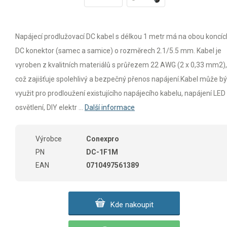
Napájecí prodlužovací DC kabel s délkou 1 metr má na obou koncíc
DC konektor (samec a samice) o rozměrech 2.1/5.5 mm. Kabel je
vyroben z kvalitních materiálů s průřezem 22 AWG (2 x 0,33 mm2),
což zajišťuje spolehlivý a bezpečný přenos napájení.Kabel může bý
využit pro prodloužení existujícího napájecího kabelu, napájení LED
osvětlení, DIY elektr ...
Další informace
Výrobce
Conexpro
PN
DC-1F1M
EAN
0710497561389
Kde nakoupit