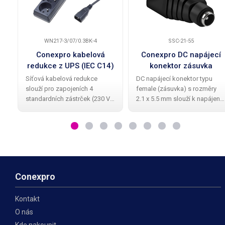
WN217-3/07/0.3BK-4
SSC-21-55
Conexpro kabelová
Conexpro DC napájecí
redukce z UPS (IEC C14)
konektor zásuvka
na 4x 230V FR zásuvky,
2.1x5.5 mm s pružinovo
Síťová kabelová redukce
DC napájecí konektor typu
kabel 30 cm
svorkou
slouží pro zapojeních 4
female (zásuvka) s rozměry
standardních zástrček (230 V
2.1 x 5.5 mm slouží k napájení
AC) do IEC C13 zásuvky,
zařízení jako jsou LED pásky,
používaných na výstupech UPS
adaptéry, měniče napětí,
zařízení. Díky vysoce
apod., která jsou opatřena
kvalitnímu zpracování ,
shodnou DC zástrčkou. Díky
spolehlivosti, jednoduchosti a
svorkovnici
Conexpro
Kontakt
O nás
Kde nakoupit