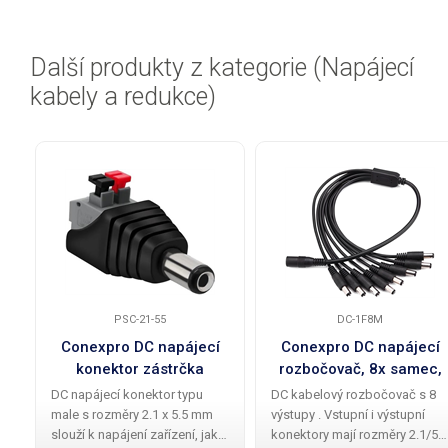
Další produkty z kategorie (Napájecí
kabely a redukce)
PSC-21-55
DC-1F8M
Conexpro DC napájecí
Conexpro DC napájecí
konektor zástrčka
rozbočovač, 8x samec,
2.1x5.5 mm s pružinovou
1x samice
DC napájecí konektor typu
DC kabelový rozbočovač s 8
svorkou
male s rozměry 2.1 x 5.5 mm
výstupy . Vstupní i výstupní
slouží k napájení zařízení, jako
konektory mají rozměry 2.1/5.5