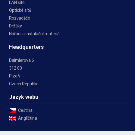
LAN sítě
Optické sítě
Rozvaděče
Držáky
Nářadí a instalační materiál
Headquarters
Daimlerova 6
312 00
Plzeň
Czech Republic
Jazyk webu
Čeština
Angličtina