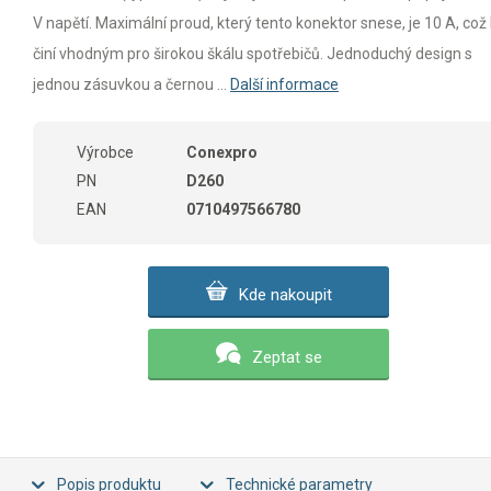
V napětí. Maximální proud, který tento konektor snese, je 10 A, což
činí vhodným pro širokou škálu spotřebičů. Jednoduchý design s
jednou zásuvkou a černou ...
Další informace
Výrobce
Conexpro
PN
D260
EAN
0710497566780
Kde nakoupit
Zeptat se
Popis produktu
Technické parametry