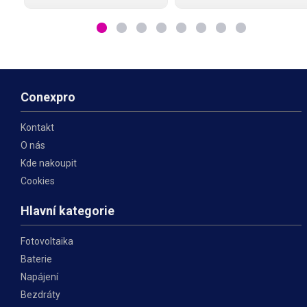
jsou LED pásky, adaptéry,
mm. Celková délka kabelu je
měniče napětí, apod., která
40 cm a zvládne maximální
jsou opatřena shodnou DC
zatížení 5 A na vstupu a 3 A na
zásuvkou. Díky svorkovnici
každém výstupu rozbočovače.
odpadá nutnost
Conexpro
Kontakt
O nás
Kde nakoupit
Cookies
Hlavní kategorie
Fotovoltaika
Baterie
Napájení
Bezdráty