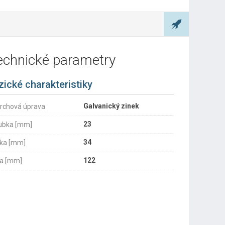
echnické parametry
zické charakteristiky
Galvanický zinek
rchová úprava
23
ubka [mm]
34
ka [mm]
122
ka [mm]