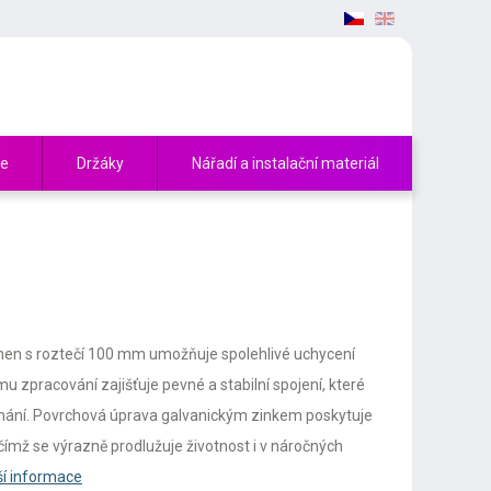
če
Držáky
Nářadí a instalační materiál
řmen s roztečí 100 mm umožňuje spolehlivé uchycení
mu zpracování zajišťuje pevné a stabilní spojení, které
ní. Povrchová úprava galvanickým zinkem poskytuje
, čímž se výrazně prodlužuje životnost i v náročných
ší informace