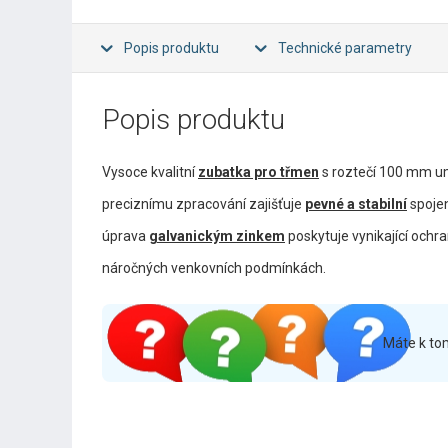
Popis produktu
Technické parametry
Popis produktu
Vysoce kvalitní
zubatka pro třmen
s roztečí 100 mm um
preciznímu zpracování zajišťuje
pevné a stabilní
spoje
úprava
galvanickým zinkem
poskytuje vynikající ochra
náročných venkovních podmínkách.
Máte k to