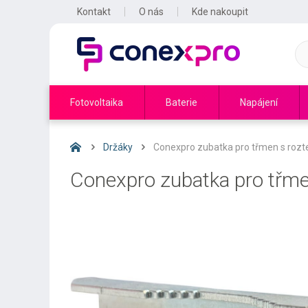
Kontakt
O nás
Kde nakoupit
Fotovoltaika
Baterie
Napájení
Držáky
Conexpro zubatka pro třmen s roz
Conexpro zubatka pro třm