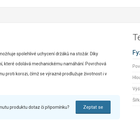
T
Fy
ožňuje spolehlivé uchycení držáků na stožár. Díky
ní, které odolává mechanickému namáhání. Povrchová
Pov
nu proti korozi, čímž se výrazně prodlužuje životnost i v
Hlo
Výš
Šíř
Zeptat se
mutu produktu dotaz či připomínku?