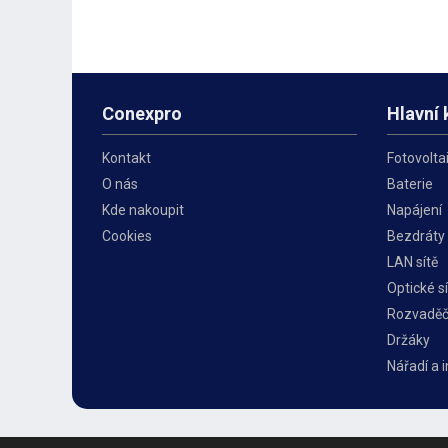
galvanickým zinkem má
lze snadno vyme
dlouhou životnost a odolnost
k parapetu. Tru
proti
Conexpro
Hlavní 
Kontakt
Fotovolta
O nás
Baterie
Kde nakoupit
Napájení
Cookies
Bezdráty
LAN sítě
Optické sí
Rozvadě
Držáky
Nářadí a 