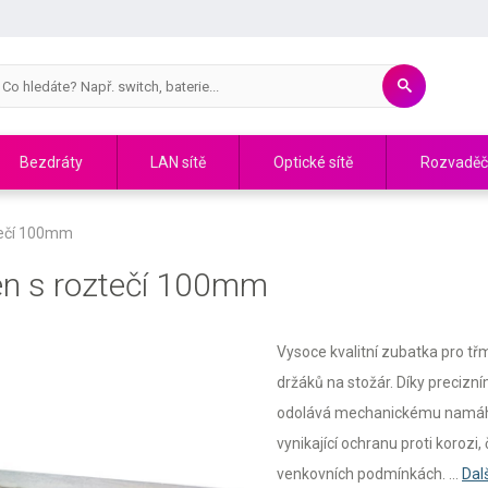
Bezdráty
LAN sítě
Optické sítě
Rozvadě
tečí 100mm
en s roztečí 100mm
Vysoce kvalitní zubatka pro t
držáků na stožár. Díky precizní
odolává mechanickému namáhá
vynikající ochranu proti korozi
venkovních podmínkách. ...
Dal