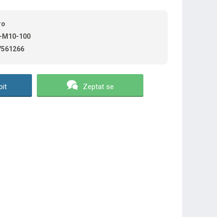
ro
-M10-100
7561266
it
Zeptat se