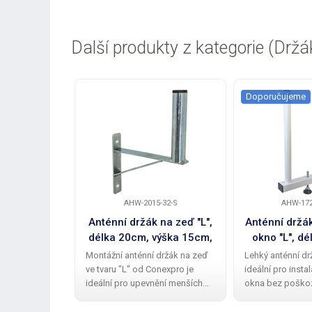
Další produkty z kategorie (Držá
Doporučujeme
AHW-2015-32-S
AHW-172
Anténní držák na zeď "L",
Anténní držák
délka 20cm, výška 15cm,
okno "L", dé
průměr 32mm
výška 25c
Montážní anténní držák na zeď
Lehký anténní drž
20mm, reta
ve tvaru "L" od Conexpro je
ideální pro insta
ideální pro upevnění menších
okna bez poškoz
Wi-Fi a dalších antén. Díky
úchytu ke kond
kvalitní povrchové úpravě
otvoru a nastavi