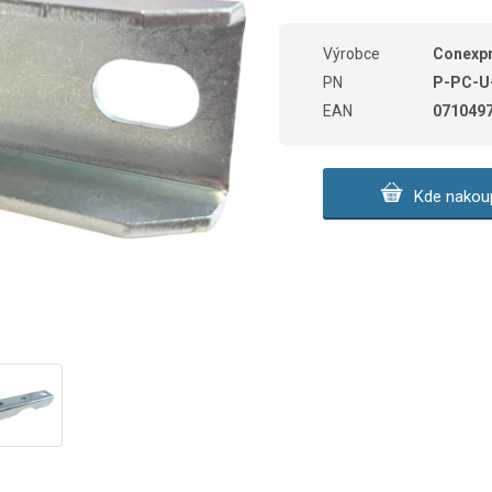
Výrobce
Conexp
PN
P-PC-U
EAN
071049
Kde nakoup