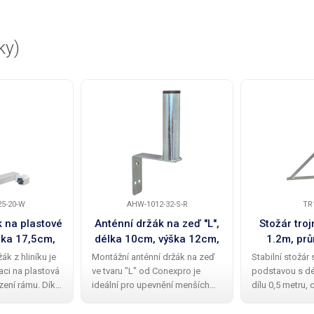
ky)
5-20-W
AHW-1012-32-S-R
TR
 na plastové
Anténní držák na zeď "L",
Stožár tro
lka 17,5cm,
délka 10cm, výška 12cm,
1.2m, pr
m, průměr
průměr 32mm, retail
žárov
ák z hliníku je
Montážní anténní držák na zeď
Stabilní stožár
il balení
balení
laci na plastová
ve tvaru "L" od Conexpro je
podstavou s d
ení rámu. Díky
ideální pro upevnění menších
dílu 0,5 metru,
enzančnímu
Wi-Fi a dalších antén. Díky
stožáru 1,2 m je
telnému šroubu
kvalitní povrchové úpravě
pevné uchycení