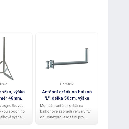
12GZ
PK50B42
AHW
jnožka, výška
Anténní držák na balkon
Stabiliz
ůměr 48mm,
"L", délka 50cm, výška
anténní dr
ý zinek
20cm, průměr 42mm
 s trojnožkovou
Montážní anténní držák na
Stabilizační s
élkou spodního
balkonové zábradlí ve tvaru "L"
na plastové ok
 celkové výšce
od Conexpro je ideální pro
pevnost a stab
 ideální pro
upevnění menších Wi-Fi a
konstrukce. S
 Wi-Fi antén
dalších antén. Díky kvalitní
stabilizačních