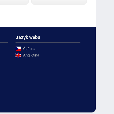
kabeláže a bez
a bez problémů splňuje
je mezinárodní
mezinárodní standardy včetně
ně všech
všech aktuálních dodatků.
atků. Kabel
Kabel umožňuje přenos dat
os
rychlostí
Jazyk webu
Čeština
Angličtina