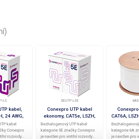
ní)
P-LS
5EUTP-LSE
6AS
TP kabel,
Conexpro UTP kabel
Conexpro
H, 24 AWG,
ekonomy, CAT5e, LSZH,
CAT6A, LSZH
 bílý
24 AWG, 305m, bílý
b
UTP kabel
Bezhalogenový UTP kabel
Bezhalogenový
ačky Conexpro
kategorie 5E značky Conexpro
kategorie 6A z
itřní rozvody
je navržen pro vnitřní rozvody
je navržen pro 