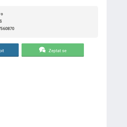
ro
S
7560870
it
Zeptat se