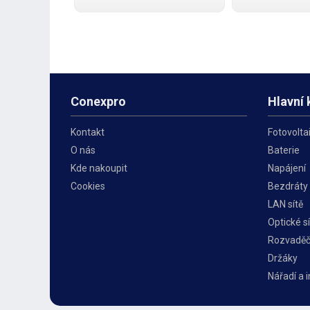
kabeláže. Kabel umožňuje
strukturované ka
přenos dat rychlostí až 1 Gbps
problémů splňuj
(1000 Base-T). Plášť má šedou
standardy včetn
barvu, bez stínění a je vyroben z
aktuálních dodat
PVC
umožňuje přeno
Conexpro
Hlavní 
Kontakt
Fotovolta
O nás
Baterie
Kde nakoupit
Napájení
Cookies
Bezdráty
LAN sítě
Optické sí
Rozvadě
Držáky
Nářadí a 