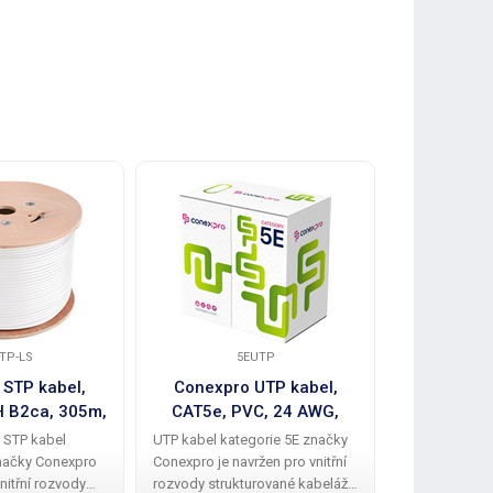
TP-LS
5EUTP
 STP kabel,
Conexpro UTP kabel,
 B2ca, 305m,
CAT5e, PVC, 24 AWG,
ílý
305m, šedý
 STP kabel
UTP kabel kategorie 5E značky
načky Conexpro
Conexpro je navržen pro vnitřní
vnitřní rozvody
rozvody strukturované kabeláže