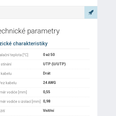
echnické parametry
zické charakteristiky
0 až 50
alační teplota [°C]
UTP (U/UTP)
 stínění
Drát
 kabelu
24 AWG
řez kabelu
0,55
měr vodiče [mm]
0,98
měr vodiče s izolací [mm]
Vnitřní
žití