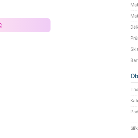
Mat
Mat
C
Dél
Prů
Skl
Bar
Ob
Tří
Kat
Pod
Šíř