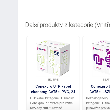
Další produkty z kategorie (Vnitř
5EUTP-E
5EUT
Conexpro UTP kabel
Conexpro U
ekonomy, CAT5e, PVC, 24
CAT5e, LSZ
AWG, 305m, šedý
305m,
UTP kabel kategorie 5E značky
Bezhalogenový 
Conexpro je navržen pro vnitřní
kategorie 5E zn
rozvody strukturované
je navržen pro vn