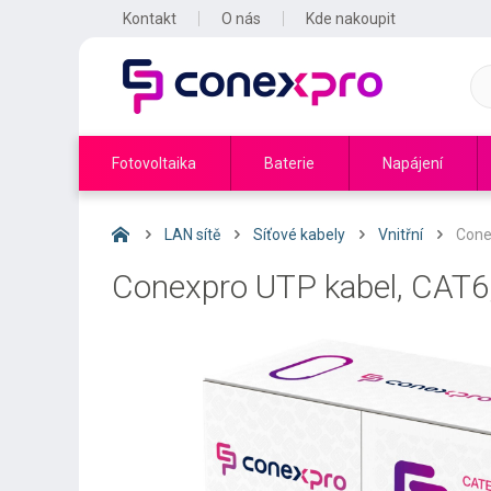
Kontakt
O nás
Kde nakoupit
Fotovoltaika
Baterie
Napájení
LAN sítě
Síťové kabely
Vnitřní
Cone
Conexpro UTP kabel, CAT6