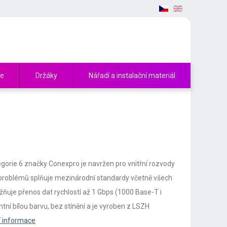
če
Držáky
Nářadí a instalační materiál
orie 6 značky Conexpro je navržen pro vnitřní rozvody
problémů splňuje mezinárodní standardy včetně všech
ňuje přenos dat rychlostí až 1 Gbps (1000 Base-T i
tní bílou barvu, bez stínění a je vyroben z LSZH
í informace