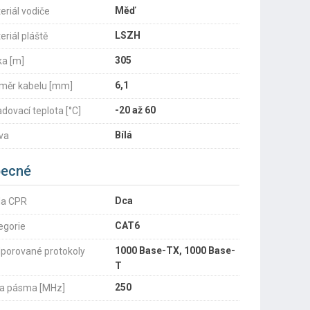
Měď
eriál vodiče
LSZH
eriál pláště
305
ka [m]
6,1
měr kabelu [mm]
-20 až 60
adovací teplota [°C]
Bílá
va
ecné
Dca
da CPR
CAT6
egorie
1000 Base-TX, 1000 Base-
porované protokoly
T
250
ka pásma [MHz]