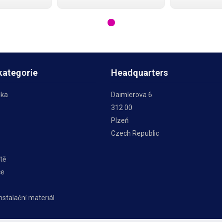
beláže a bez
strukturované kabeláže. Kabel
strukturované 
e mezinárodní
umožňuje přenos dat rychlostí
problémů splňu
ě všech
až 1 Gbps (1000 Base-T). Plášť
standardy včet
ků. Kabel
má elegantní bílou barvu, bez
aktuálních dod
s
umožňuje přen
kategorie
Headquarters
ika
Daimlerova 6
312 00
Plzeň
Czech Republic
tě
če
instalační materiál