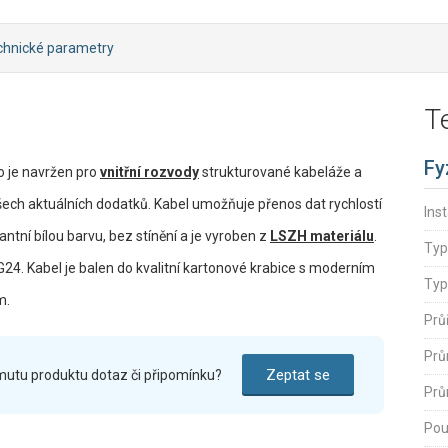
chnické parametry
T
Fy
 je navržen pro
vnitřní rozvody
strukturované kabeláže a
ech aktuálních dodatků. Kabel umožňuje přenos dat rychlostí
Inst
tní bílou barvu, bez stínění a je vyroben z
LSZH materiálu
.
Typ
24. Kabel je balen do kvalitní kartonové krabice s moderním
Typ
m.
Prů
Prů
Zeptat se
mutu produktu dotaz či připomínku?
Prů
Pou