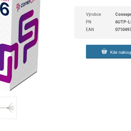
Výrobce
Conexp
PN
6UTP-L
EAN
071049
Kde nakoup