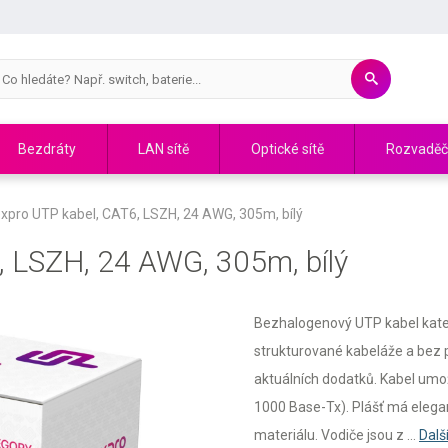
Bezdráty
LAN sítě
Optické sítě
Rozvadě
xpro UTP kabel, CAT6, LSZH, 24 AWG, 305m, bílý
, LSZH, 24 AWG, 305m, bílý
Bezhalogenový UTP kabel kateg
strukturované kabeláže a bez 
aktuálních dodatků. Kabel umož
1000 Base-Tx). Plášť má elegan
materiálu. Vodiče jsou z ...
Dalš