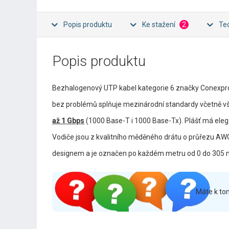
Popis produktu
Ke stažení
2
Te
Popis produktu
Bezhalogenový UTP kabel kategorie 6 značky Conexpro
bez problémů splňuje mezinárodní standardy včetně vš
až 1 Gbps
(1000 Base-T i 1000 Base-Tx). Plášť má elegan
Vodiče jsou z kvalitního měděného drátu o průřezu AWG
designem a je označen po každém metru od 0 do 305 
Máte k to