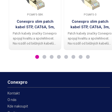
PC6AFS-5BK
PC6AFS-3
Conexpro slim patch
Conexpro slim patch
kabel STP, CAT6A, 5m,
kabel STP, CAT6A, 3m,
černý
šedý
Patch kabely značky Conexpro
Patch kabely značky Conexpro
spojují kvalitu a spolehlivost.
spojují kvalitu a spolehlivost.
Na rozdíl od běžných kabelů
Na rozdíl od běžných kabelů
mají Conexpro patch kabely
mají Conexpro patch kabely
kvalitní a elegantní gumovou
kvalitní a elegantní gumovou
ochrannou krytku proti
ochrannou krytku proti
zalomení zobáčku. Kabel má
zalomení zobáčku. Kabel má
provedení STP
provedení STP
Conexpro
Kontakt
O nás
Kde nakoupit