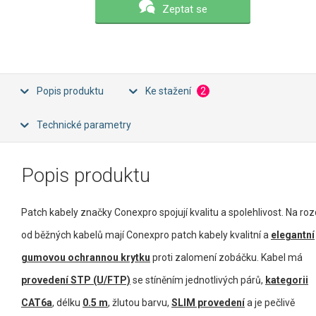
Zeptat se
Popis produktu
Ke stažení
2
Technické parametry
Popis produktu
Patch kabely značky Conexpro spojují kvalitu a spolehlivost. Na rozd
od běžných kabelů mají Conexpro patch kabely kvalitní a
elegantní
gumovou ochrannou krytku
proti zalomení zobáčku. Kabel má
provedení STP (U/FTP)
se stíněním jednotlivých párů,
kategorii
CAT6a
, délku
0.5 m
, žlutou barvu,
SLIM provedení
a je pečlivě