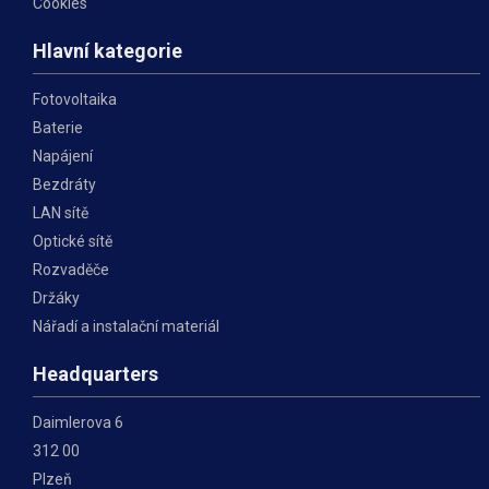
Cookies
Hlavní kategorie
Fotovoltaika
Baterie
Napájení
Bezdráty
LAN sítě
Optické sítě
Rozvaděče
Držáky
Nářadí a instalační materiál
Headquarters
Daimlerova 6
312 00
Plzeň