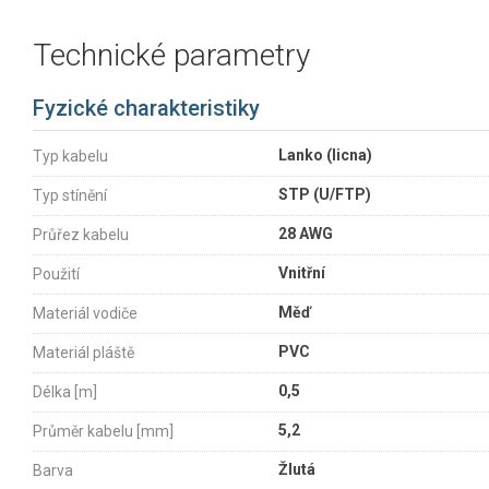
Technické parametry
Fyzické charakteristiky
Lanko (licna)
Typ kabelu
STP (U/FTP)
Typ stínění
28 AWG
Průřez kabelu
Vnitřní
Použití
Měď
Materiál vodiče
PVC
Materiál pláště
0,5
Délka [m]
5,2
Průměr kabelu [mm]
Žlutá
Barva