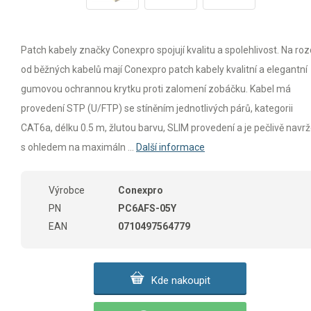
Patch kabely značky Conexpro spojují kvalitu a spolehlivost. Na rozd
od běžných kabelů mají Conexpro patch kabely kvalitní a elegantní
gumovou ochrannou krytku proti zalomení zobáčku. Kabel má
provedení STP (U/FTP) se stíněním jednotlivých párů, kategorii
CAT6a, délku 0.5 m, žlutou barvu, SLIM provedení a je pečlivě navr
s ohledem na maximáln ...
Další informace
Výrobce
Conexpro
PN
PC6AFS-05Y
EAN
0710497564779
Kde nakoupit