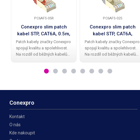
PC6AFS-05R
PC6AFS-025
Conexpro slim patch
Conexpro slim patch
kabel STP, CAT6A, 0.5m,
kabel STP, CAT6A,
červený
0.25m, šedý
Patch kabely značky Conexpro
Patch kabely značky Conexpro
spojují kvalitu a spolehlivost.
spojují kvalitu a spolehlivost.
Na rozdíl od běžných kabelů
Na rozdíl od běžných kabelů
mají Conexpro patch kabely
mají Conexpro patch kabely
kvalitní a elegantní gumovou
kvalitní a elegantní gumovou
ochrannou krytku proti
ochrannou krytku proti
zalomení zobáčku. Kabel má
zalomení zobáčku. Kabel má
provedení STP
provedení STP
Conexpro
Kontakt
O nás
Kde nakoupit