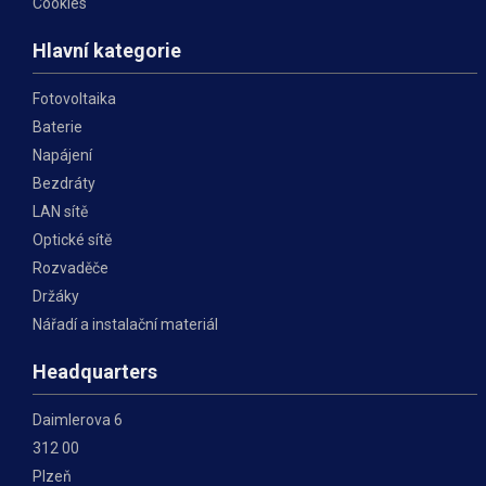
Cookies
Hlavní kategorie
Fotovoltaika
Baterie
Napájení
Bezdráty
LAN sítě
Optické sítě
Rozvaděče
Držáky
Nářadí a instalační materiál
Headquarters
Daimlerova 6
312 00
Plzeň