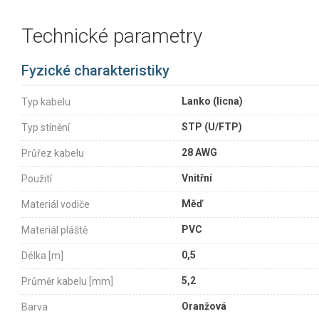
Technické parametry
Fyzické charakteristiky
Lanko (licna)
Typ kabelu
STP (U/FTP)
Typ stínění
28 AWG
Průřez kabelu
Vnitřní
Použití
Měď
Materiál vodiče
PVC
Materiál pláště
0,5
Délka [m]
5,2
Průměr kabelu [mm]
Oranžová
Barva