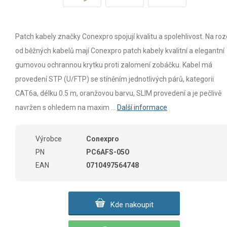
Patch kabely značky Conexpro spojují kvalitu a spolehlivost. Na rozd
od běžných kabelů mají Conexpro patch kabely kvalitní a elegantní
gumovou ochrannou krytku proti zalomení zobáčku. Kabel má
provedení STP (U/FTP) se stíněním jednotlivých párů, kategorii
CAT6a, délku 0.5 m, oranžovou barvu, SLIM provedení a je pečlivě
navržen s ohledem na maxim ...
Další informace
Výrobce
Conexpro
PN
PC6AFS-05O
EAN
0710497564748
Kde nakoupit