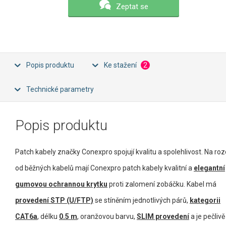
Zeptat se
Popis produktu
Ke stažení
2
Technické parametry
Popis produktu
Patch kabely značky Conexpro spojují kvalitu a spolehlivost. Na rozd
od běžných kabelů mají Conexpro patch kabely kvalitní a
elegantní
gumovou ochrannou krytku
proti zalomení zobáčku. Kabel má
provedení STP (U/FTP)
se stíněním jednotlivých párů,
kategorii
CAT6a
, délku
0.5 m
, oranžovou barvu,
SLIM provedení
a je pečlivě