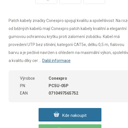
Patch kabely značky Conexpro spojují kvalitu a spolehlivost. Na rozd
od běžných kabelů mají Conexpro patch kabely kvalitní a elegantní
gumovou ochrannou krytku proti zalomení zobáčku. Kabel má
provedení UTP bez stínění, kategorii CAT5e, délku 0,5 m, fialovou
barvu a je pečlivě navržen s ohledem na maximální výkon, spolehli
a kvalitu díky cer ...
Další informace
Výrobce
Conexpro
PN
PC5U-05P
EAN
0710497565752
Kde nakoupit