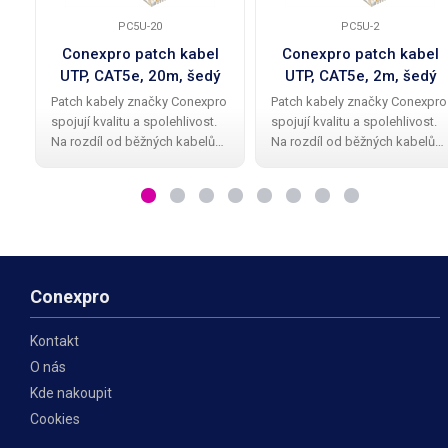
PC5U-20
PC5U-2
Conexpro patch kabel
Conexpro patch kabel
UTP, CAT5e, 20m, šedý
UTP, CAT5e, 2m, šedý
Patch kabely značky Conexpro
Patch kabely značky Conexpro
spojují kvalitu a spolehlivost.
spojují kvalitu a spolehlivost.
Na rozdíl od běžných kabelů
Na rozdíl od běžných kabelů
mají Conexpro patch kabely
mají Conexpro patch kabely
kvalitní a elegantní gumovou
kvalitní a elegantní gumovou
ochrannou krytku proti
ochrannou krytku proti
zalomení zobáčku. Kabel má
zalomení zobáčku. Kabel má
provedení UTP
provedení UTP
Conexpro
Kontakt
O nás
Kde nakoupit
Cookies