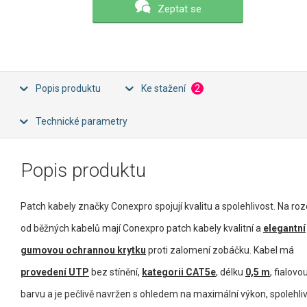
Zeptat se
Popis produktu
Ke stažení
2
Technické parametry
Popis produktu
Patch kabely značky Conexpro spojují kvalitu a spolehlivost. Na rozd
od běžných kabelů mají Conexpro patch kabely kvalitní a
elegantní
gumovou ochrannou krytku
proti zalomení zobáčku. Kabel má
provedení UTP
bez stínění,
kategorii CAT5e
, délku
0,5 m
, fialovo
barvu a je pečlivě navržen s ohledem na maximální výkon, spolehli