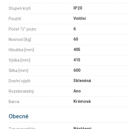
IP20
Stupeň krytí
Vnitřní
Použití
6
Počet "U" pozic
60
Nosnost [kg]
405
Hloubka [mm]
415
Výška [mm]
600
Šířka [mm]
Skleněná
Dveřní výplň
Ano
Rozebiratelný
Krémová
Barva
Obecné
Nástěnný