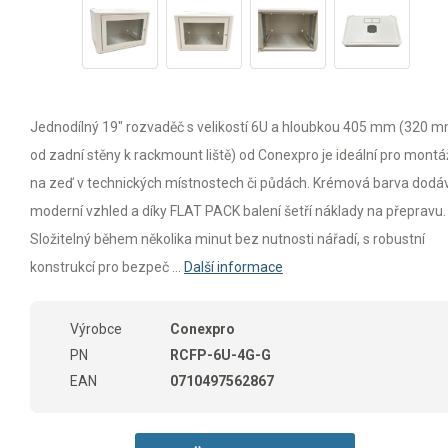
Jednodílný 19" rozvaděč s velikostí 6U a hloubkou 405 mm (320 
od zadní stěny k rackmount liště) od Conexpro je ideální pro montá
na zeď v technických místnostech či půdách. Krémová barva dodá
moderní vzhled a díky FLAT PACK balení šetří náklady na přepravu.
Složitelný během několika minut bez nutnosti nářadí, s robustní
konstrukcí pro bezpeč ...
Další informace
Výrobce
Conexpro
PN
RCFP-6U-4G-G
EAN
0710497562867