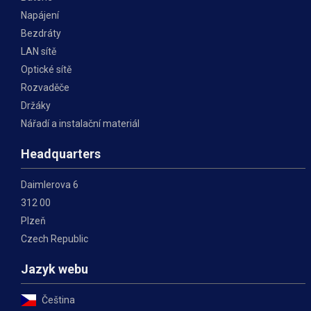
Napájení
Bezdráty
LAN sítě
Optické sítě
Rozvaděče
Držáky
Nářadí a instalační materiál
Headquarters
Daimlerova 6
312 00
Plzeň
Czech Republic
Jazyk webu
Čeština