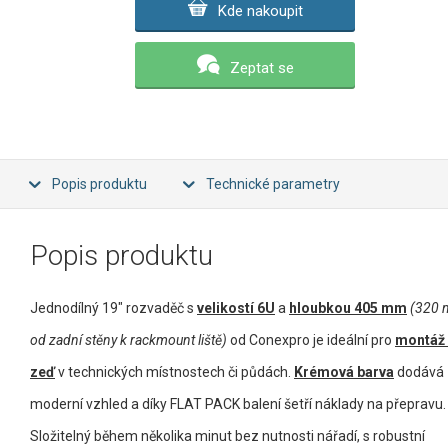
Kde nakoupit
Zeptat se
Popis produktu
Technické parametry
Popis produktu
Jednodílný 19" rozvaděč s
velikostí 6U
a
hloubkou 405 mm
(320
od zadní stěny k rackmount liště)
od Conexpro je ideální pro
montáž
zeď
v technických místnostech či půdách.
Krémová barva
dodává
moderní vzhled a díky FLAT PACK balení šetří náklady na přepravu.
Složitelný během několika minut bez nutnosti nářadí, s robustní