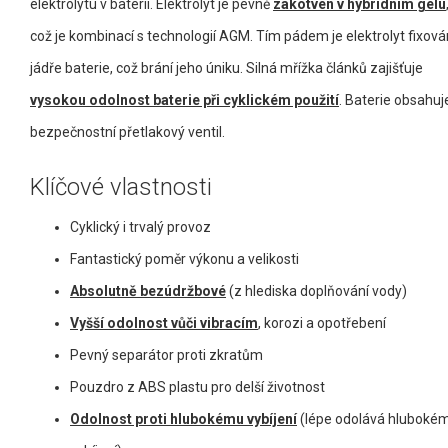
elektrolytu v baterii. Elektrolyt je pevně
zakotven v hybridním gelu
což je kombinací s technologií AGM. Tím pádem je elektrolyt fixová
jádře baterie, což brání jeho úniku. Silná mřížka článků zajišťuje
vysokou odolnost baterie při cyklickém použití
. Baterie obsahuj
bezpečnostní přetlakový ventil.
Klíčové vlastnosti
Cyklický i trvalý provoz
Fantastický poměr výkonu a velikosti
Absolutně bezúdržbové
(z hlediska doplňování vody)
Vyšší odolnost vůči vibracím
, korozi a opotřebení
Pevný separátor proti zkratům
Pouzdro z ABS plastu pro delší životnost
Odolnost proti hlubokému vybíjení
(lépe odolává hluboké