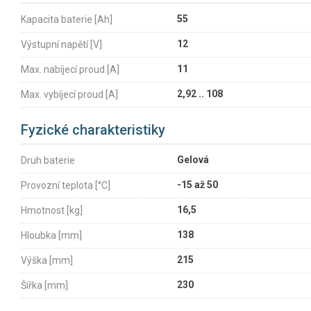
55
Kapacita baterie [Ah]
12
Výstupní napětí [V]
11
Max. nabíjecí proud [A]
2,92 .. 108
Max. vybíjecí proud [A]
Fyzické charakteristiky
Gelová
Druh baterie
-15 až 50
Provozní teplota [°C]
16,5
Hmotnost [kg]
138
Hloubka [mm]
215
Výška [mm]
230
Šířka [mm]