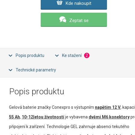
Kde nakoupit
Zeptat se
Popis produktu
Ke stažení
2
Technické parametry
Popis produktu
Gelová baterie značky Conexpro s výstupním
napětím 12 V
, kapac
55 Ah
,
10-12letou životností
je vybavena
dvěmi M6 konektory
pr
připojení k zařízení. Technologie GEL zahrnuje absenci tekutého