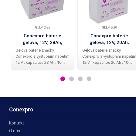
GEL-12-28
GEL-12-20
Conexpro baterie
Conexpro baterie
gelová, 12V, 28Ah,
gelová, 12V, 20Ah,
životnost 10-12 let, M5,
životnost 10-12 let, M5,
Gelová baterie značky
Gelová baterie značky
Deep cycle
Deep cycle
Conexpro s výstupním napětím
Conexpro s výstupním napětí
12 V , kapacitou 28 Ah , 10-
12 V , kapacitou 20 Ah , 10-
12letou životností je vybavena
12letou životností je vybavena
dvěmi M5 konektory pro
dvěmi M5 konektory pro
připojení k zařízení.
připojení k zařízení.
Technologie GEL zahrnuje
Technologie GEL zahrnuje
absenci tekutého elektrolytu
absenci tekutého elektrolytu
Conexpro
Kontakt
O nás