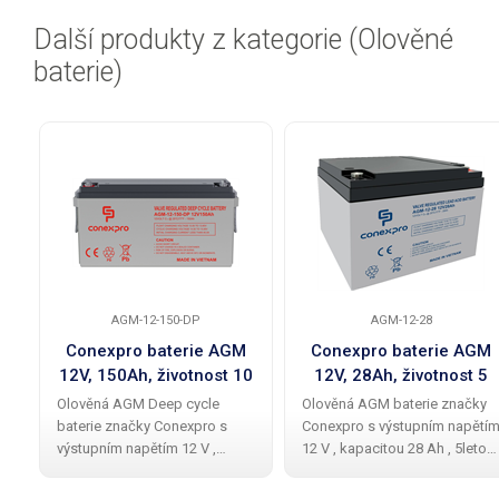
Další produkty z kategorie (Olověné
baterie)
AGM-12-150-DP
AGM-12-28
Conexpro baterie AGM
Conexpro baterie AGM
12V, 150Ah, životnost 10
12V, 28Ah, životnost 5
let, M8, Deep cycle
let, M5
Olověná AGM Deep cycle
Olověná AGM baterie značky
baterie značky Conexpro s
Conexpro s výstupním napětí
výstupním napětím 12 V ,
12 V , kapacitou 28 Ah , 5letou
kapacitou 150 Ah a životností
životností je vybavena dvěmi
10–12 let je vybavena dvojicí
M5 konektory pro připojení k