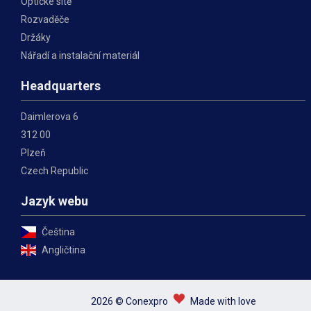
Optické sítě
Rozvaděče
Držáky
Nářadí a instalační materiál
Headquarters
Daimlerova 6
312 00
Plzeň
Czech Republic
Jazyk webu
Čeština
Angličtina
2026 © Conexpro
Made with love