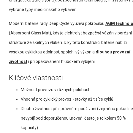
energetické zdroje (UPS), bezpečnostní technologie, IT systémy n
vybrané typy medicínského vybavení.
Moderní baterie řady Deep Cycle využívá pokročilou
AGM technolo
(Absorbent Glass Mat), kdy je elektrolyt bezpečně vázán v porézní
struktuře ze skelných vláken. Díky této konstrukci baterie nabízí
vysokou cyklickou odolnost, spolehlivý výkon a
dlouhou provozní
životnost
i při opakovaném hlubokém vybíjení.
Klíčové vlastnosti
Možnost provozu v různých polohách
Vhodná pro cyklický provoz - stovky až tisíce cyklů
Dlouhá životnost při správném používání (zejména pokud se
nevybíjí pod doporučenou úroveň, často je to kolem 50 %
kapacity)