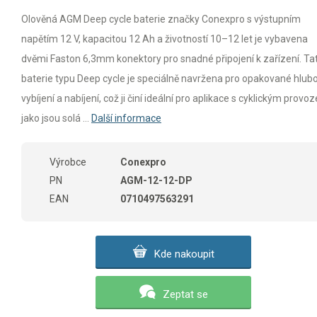
Olověná AGM Deep cycle baterie značky Conexpro s výstupním
napětím 12 V, kapacitou 12 Ah a životností 10–12 let je vybavena
dvěmi Faston 6,3mm konektory pro snadné připojení k zařízení. Ta
baterie typu Deep cycle je speciálně navržena pro opakované hlub
vybíjení a nabíjení, což ji činí ideální pro aplikace s cyklickým provo
jako jsou solá ...
Další informace
Výrobce
Conexpro
PN
AGM-12-12-DP
EAN
0710497563291
Kde nakoupit
Zeptat se