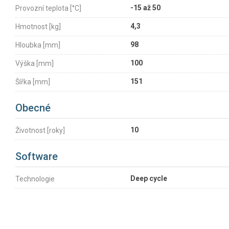
-15 až 50
Provozní teplota [°C]
4,3
Hmotnost [kg]
98
Hloubka [mm]
100
Výška [mm]
151
Šířka [mm]
Obecné
10
Životnost [roky]
Software
Deep cycle
Technologie