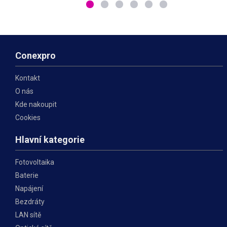
M8 konektorů pro snadné
zařízení. Baterie této řady je
připojení k zařízení. Tato
vhodná pro celou řadu
baterie typu Deep cycle
aplikací,
Conexpro
Kontakt
O nás
Kde nakoupit
Cookies
Hlavní kategorie
Fotovoltaika
Baterie
Napájení
Bezdráty
LAN sítě