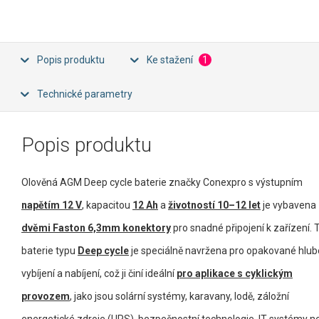
Popis produktu
Ke stažení
1
Technické parametry
Popis produktu
Olověná AGM Deep cycle baterie značky Conexpro s výstupním
napětím 12 V
, kapacitou
12 Ah
a
životností 10–12 let
je vybavena
dvěmi Faston 6,3mm konektory
pro snadné připojení k zařízení. 
baterie typu
Deep cycle
je speciálně navržena pro opakované hlu
vybíjení a nabíjení, což ji činí ideální
pro aplikace s cyklickým
provozem
, jako jsou solární systémy, karavany, lodě, záložní