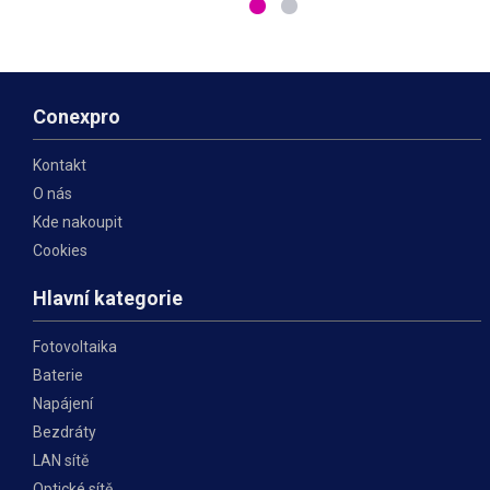
počítače nebo jiné IoT
počítače nebo jiné IoT
zařízení, s výkonem až 15 W .
zařízení, s výkonem až 15 W .
Na vstupu je
Na vstupu je Gigabitový
ethernet
Conexpro
Kontakt
O nás
Kde nakoupit
Cookies
Hlavní kategorie
Fotovoltaika
Baterie
Napájení
Bezdráty
LAN sítě
Optické sítě