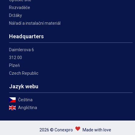
Rozvaděče
Držáky
Nářadí a instalační materiál
Headquarters
Daimlerova 6
312 00
Plzeň
Czech Republic
Jazyk webu
Čeština
Angličtina
2026 © Conexpro
Made with love