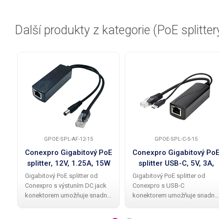
Další produkty z kategorie (PoE splitter
GPOE-SPL-AF-12-15
GPOE-SPL-C-5-15
Conexpro Gigabitový PoE
Conexpro Gigabitový Po
splitter, 12V, 1.25A, 15W
splitter USB-C, 5V, 3A,
15W
Gigabitový PoE splitter od
Gigabitový PoE splitter od
Conexpro s výstuním DC jack
Conexpro s USB-C
konektorem umožňuje snadné
konektorem umožňuje snadné
napájení různých zařízení ,
napájení různých zařízení ,
jako jsou kamery, mini
jako jsou kamery, mini