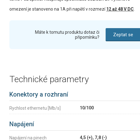
omezení je stanoveno na 1A při napětí v rozmezí
12 až 48 V DC
.
Máte k tomutu produktu dotaz či
Zeptat se
připomínku?
Technické parametry
Konektory a rozhraní
10/100
Rychlost ethernetu [Mb/s]
Napájení
4,5 (+), 7,8 (-)
Napájení na pinech