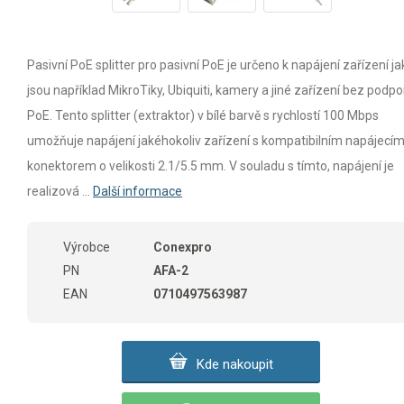
Pasivní PoE splitter pro pasivní PoE je určeno k napájení zařízení ja
jsou například MikroTiky, Ubiquiti, kamery a jiné zařízení bez podpo
PoE. Tento splitter (extraktor) v bílé barvě s rychlostí 100 Mbps
umožňuje napájení jakéhokoliv zařízení s kompatibilním napájecí
konektorem o velikosti 2.1/5.5 mm. V souladu s tímto, napájení je
realizová ...
Další informace
Výrobce
Conexpro
PN
AFA-2
EAN
0710497563987
Kde nakoupit