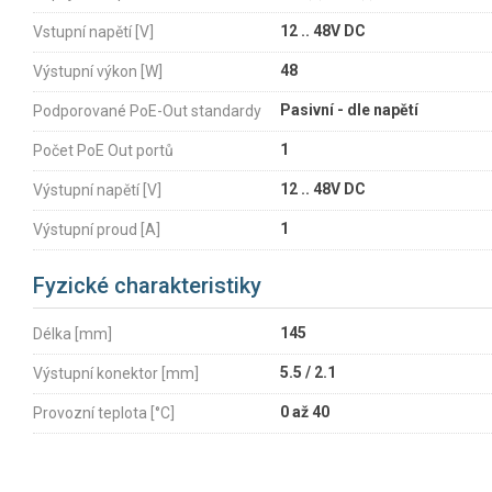
12 .. 48V DC
Vstupní napětí [V]
48
Výstupní výkon [W]
Pasivní - dle napětí
Podporované PoE-Out standardy
1
Počet PoE Out portů
12 .. 48V DC
Výstupní napětí [V]
1
Výstupní proud [A]
Fyzické charakteristiky
145
Délka [mm]
5.5 / 2.1
Výstupní konektor [mm]
0 až 40
Provozní teplota [°C]