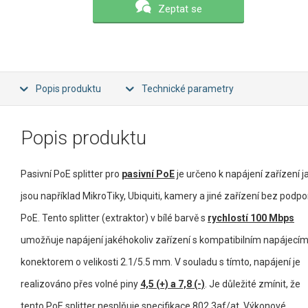
Zeptat se
Popis produktu
Technické parametry
Popis produktu
Pasivní PoE splitter pro
pasivní PoE
je určeno k napájení zařízení j
jsou například MikroTiky, Ubiquiti, kamery a jiné zařízení bez podpo
PoE. Tento splitter (extraktor) v bílé barvě s
rychlostí 100 Mbps
umožňuje napájení jakéhokoliv zařízení s kompatibilním napájecí
konektorem o velikosti 2.1/5.5 mm. V souladu s tímto, napájení je
realizováno přes volné piny
4,5 (+) a 7,8 (-)
. Je důležité zmínit, že
tento PoE splitter nesplňuje specifikace 802.3af/at. Výkonové